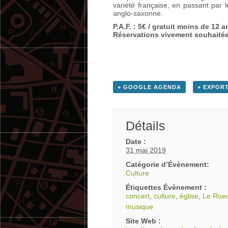
variété française, en passant par
anglo-saxonne.
P.A.F. : 5€ / gratuit moins de 12 a
Réservations vivement souhaitée
+ GOOGLE AGENDA
+ EXPORT
Détails
Date :
31 mai 2019
Catégorie d’Évènement:
Culture
Étiquettes Évènement :
concert
,
culture
,
église
,
Le Roe
musique
Site Web :