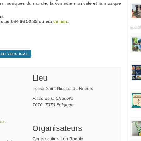
 les musiques du monde, la comédie musicale et la musique
ns
s au 064 66 52 39 ou via
ce lien
.
jeudi 3
ER VERS ICAL
Lieu
Eglise Saint Nicolas du Roeulx
Place de la Chapelle
7070
,
7070
Belgique
ulx
,
Organisateurs
Centre culturel du Roeulx