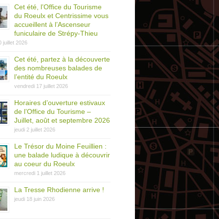
Cet été, l’Office du Tourisme
du Roeulx et Centrissime vous
accueillent à l’Ascenseur
funiculaire de Strépy-Thieu
0 juillet 2026
Cet été, partez à la découverte
des nombreuses balades de
l’entité du Roeulx
vendredi 17 juillet 2026
Horaires d’ouverture estivaux
de l’Office du Tourisme –
Juillet, août et septembre 2026
jeudi 2 juillet 2026
Le Trésor du Moine Feuillien :
une balade ludique à découvrir
au coeur du Roeulx
mercredi 1 juillet 2026
La Tresse Rhodienne arrive !
jeudi 18 juin 2026