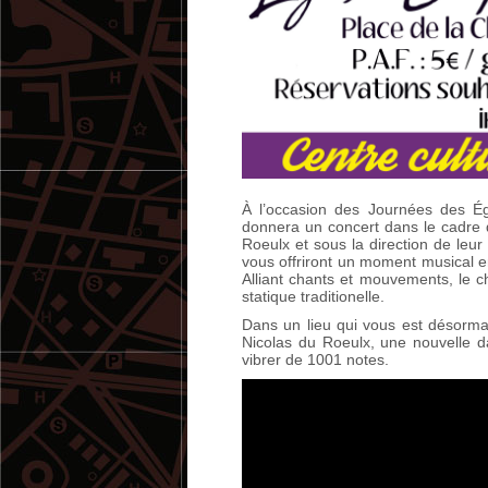
À l’occasion des Journées des Ég
donnera un concert dans le cadre d
Roeulx et sous la direction de leu
vous offriront un moment musical 
Alliant chants et mouvements, le 
statique traditionelle.
Dans un lieu qui vous est désorma
Nicolas du Roeulx, une nouvelle da
vibrer de 1001 notes.