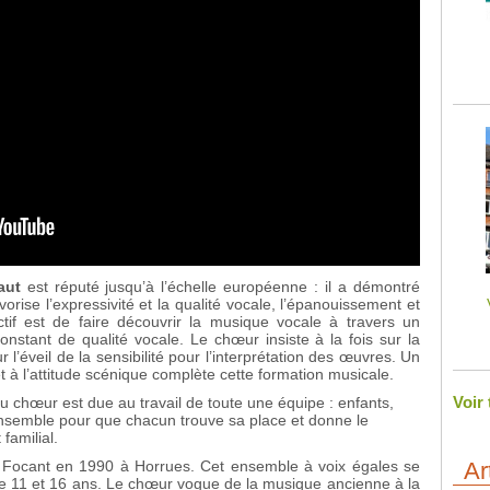
aut
est réputé jusqu’à l’échelle européenne : il a démontré
rise l’expressivité et la qualité vocale, l’épanouissement et
ctif est de faire découvrir la musique vocale à travers un
onstant de qualité vocale. Le chœur insiste à la fois sur la
r l’éveil de la sensibilité pour l’interprétation des œuvres. Un
et à l’attitude scénique complète cette formation musicale.
Voir
du chœur est due au travail de toute une équipe : enfants,
 ensemble pour que chacun trouve sa place et donne le
familial.
e Focant en 1990 à Horrues. Cet ensemble à voix égales se
Ar
e 11 et 16 ans. Le chœur vogue de la musique ancienne à la