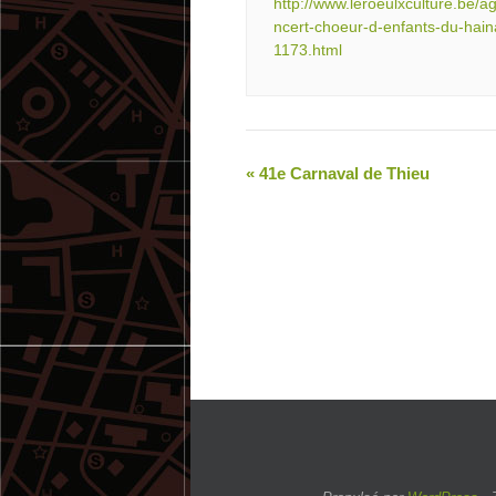
http://www.leroeulxculture.be/
ncert-choeur-d-enfants-du-hain
1173.html
«
41e Carnaval de Thieu