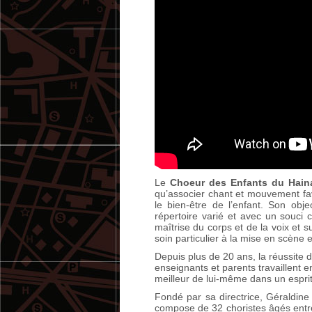
Le
Choeur des Enfants du Hain
qu’associer chant et mouvement favo
le bien-être de l’enfant. Son obje
répertoire varié et avec un souci c
maîtrise du corps et de la voix et su
soin particulier à la mise en scène 
Depuis plus de 20 ans, la réussite 
enseignants et parents travaillent
meilleur de lui-même dans un esprit 
Fondé par sa directrice, Géraldin
compose de 32 choristes âgés entr