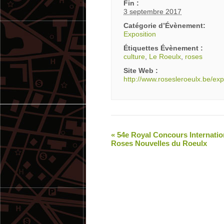
Fin :
3 septembre 2017
Catégorie d’Évènement:
Exposition
Étiquettes Évènement :
culture
,
Le Roeulx
,
roses
Site Web :
http://www.rosesleroeulx.be/ex
«
54e Royal Concours Internatio
Roses Nouvelles du Roeulx