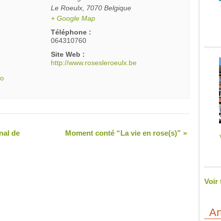
Le Roeulx
,
7070
Belgique
+ Google Map
Téléphone :
064310760
Site Web :
http://www.rosesleroeulx.be
po
nal de
Moment conté “La vie en rose(s)”
»
Voir
Ar