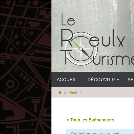
ACCUEIL
DÉCOUVRIR
SE
Page
« Tous les Évènements
Cet évènement est passé