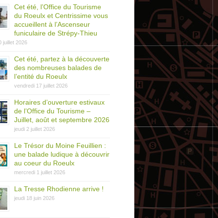
Cet été, l’Office du Tourisme
du Roeulx et Centrissime vous
accueillent à l’Ascenseur
funiculaire de Strépy-Thieu
0 juillet 2026
Cet été, partez à la découverte
des nombreuses balades de
l’entité du Roeulx
vendredi 17 juillet 2026
Horaires d’ouverture estivaux
de l’Office du Tourisme –
Juillet, août et septembre 2026
jeudi 2 juillet 2026
Le Trésor du Moine Feuillien :
une balade ludique à découvrir
au coeur du Roeulx
mercredi 1 juillet 2026
La Tresse Rhodienne arrive !
jeudi 18 juin 2026