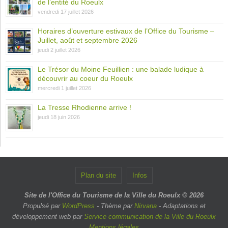
de l’entité du Roeulx
vendredi 17 juillet 2026
Horaires d’ouverture estivaux de l’Office du Tourisme –
Juillet, août et septembre 2026
jeudi 2 juillet 2026
Le Trésor du Moine Feuillien : une balade ludique à
découvrir au coeur du Roeulx
mercredi 1 juillet 2026
La Tresse Rhodienne arrive !
jeudi 18 juin 2026
Plan du site
Infos
Site de l'Office du Tourisme de la Ville du Roeulx © 2026
Propulsé par
WordPress
- Thème par
Nirvana
- Adaptations et
développement web par
Service communication de la Ville du Roeulx
Mentions légales