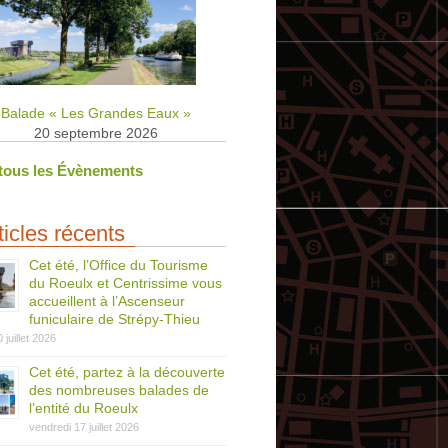
Balade « Les Grandes Eaux »
20 septembre 2026
 tous les Évènements
ticles récents
Cet été, l’Office du Tourisme
du Roeulx et Centrissime vous
accueillent à l’Ascenseur
funiculaire de Strépy-Thieu
0 juillet 2026
Cet été, partez à la découverte
des nombreuses balades de
l’entité du Roeulx
vendredi 17 juillet 2026