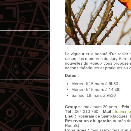
La vigueur et la beauté d’un rosier
raison, les membres du Jury Perman
nouvelles du Roeulx vous proposent 
notions théoriques et pratiques au 
Dates :
Mercredi 15 mars à 9h30
Mercredi 15 mars à 14h30
Samedi 18 mars à 9h30
Groupe :
maximum 20 pers –
Prix 
Tél :
064 310 760 –
Mail :
tourism
Lieu :
Roseraie de Saint-Jacques, 
Réservation obligatoire
auprès de
Roeulx)
Consignes :
munissez- vous d’un s