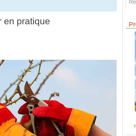
er en pratique
Pr
F