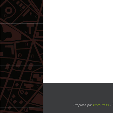
Propulsé par
WordPress
- 