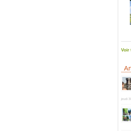
Voir
Ar
jeudi 3