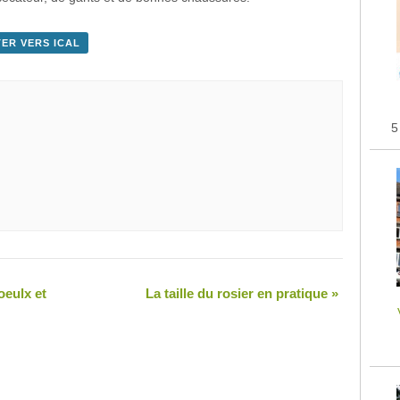
ER VERS ICAL
5
eulx et
La taille du rosier en pratique
»