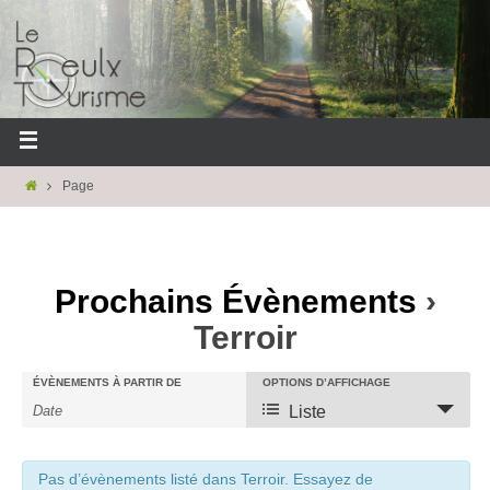
Page
Prochains Évènements
›
Terroir
ÉVÈNEMENTS À PARTIR DE
OPTIONS D’AFFICHAGE
Liste
R
R
N
e
e
a
c
c
Pas d’évènements listé dans Terroir. Essayez de
v