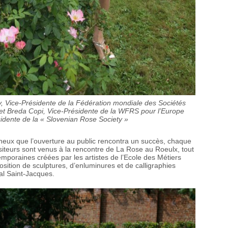
 Vice-Présidente de la Fédération mondiale des Sociétés
et Breda Copi, Vice-Présidente de la WFRS pour l’Europe
ésidente de la « Slovenian Rose Society »
mineux que l’ouverture au public rencontra un succès, chaque
siteurs sont venus à la rencontre de La Rose au Roeulx, tout
mporaines créées par les artistes de l’Ecole des Métiers
osition de sculptures, d’enluminures et de calligraphies
al Saint-Jacques.