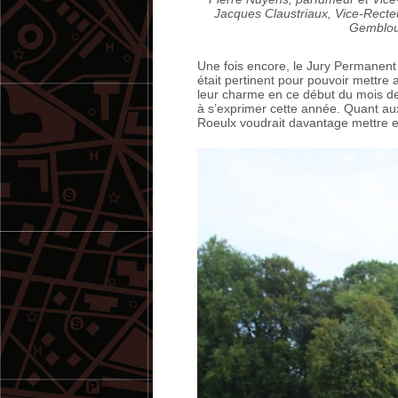
Jacques Claustriaux, Vice-Recte
Gembloux
Une fois encore, le Jury Permanent
était pertinent pour pouvoir mettre
leur charme en ce début du mois de 
à s’exprimer cette année. Quant aux
Roeulx voudrait davantage mettre en