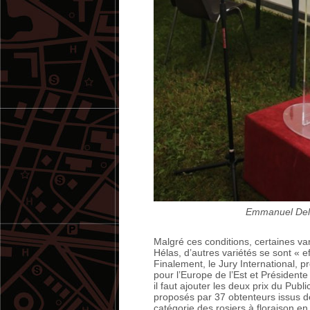
Emmanuel Delh
Malgré ces conditions, certaines va
Hélas, d’autres variétés se sont « e
Finalement, le Jury International,
pour l’Europe de l’Est et Président
il faut ajouter les deux prix du Pub
proposés par 37 obtenteurs issus de 
catégorie des rosiers à floraison e