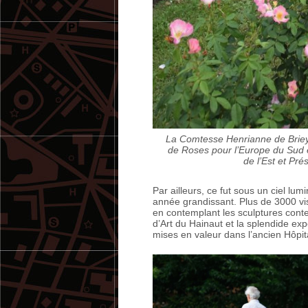
La Comtesse Henrianne de Briey,
de Roses pour l’Europe du Sud 
de l’Est et Pr
Par ailleurs, ce fut sous un ciel lu
année grandissant. Plus de 3000 vi
en contemplant les sculptures conte
d’Art du Hainaut et la splendide exp
mises en valeur dans l’ancien Hôpit