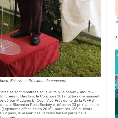
5
ove, Echevin et Président du concours
riétés se sont montrées sous leurs plus beaux « atours ».
ffondrées ». Dès lors, le Concours 2017 fut très discriminant.
 présidé par Madame B. Copi, Vice-Présidente de la WFRS
e de la « Slovenian Rose Society », décerna 23 prix, auxquels
lic (jugements effectués en 2016), parmi les 138 cultivars
12 pays, la plupart des variétés faisant partie de la
n bouquets.