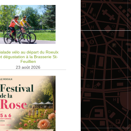
alade vélo au départ du Roeulx
et dégustation à la Brasserie St-
Feuillien
23 août 2026