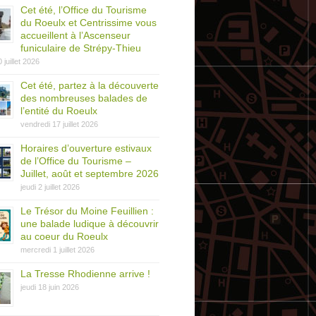
Cet été, l’Office du Tourisme
du Roeulx et Centrissime vous
accueillent à l’Ascenseur
funiculaire de Strépy-Thieu
0 juillet 2026
Cet été, partez à la découverte
des nombreuses balades de
l’entité du Roeulx
vendredi 17 juillet 2026
Horaires d’ouverture estivaux
de l’Office du Tourisme –
Juillet, août et septembre 2026
jeudi 2 juillet 2026
Le Trésor du Moine Feuillien :
une balade ludique à découvrir
au coeur du Roeulx
mercredi 1 juillet 2026
La Tresse Rhodienne arrive !
jeudi 18 juin 2026