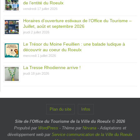
de l’entité du Roeulx
vendredi 17 juillet 2026
Horaires d’ouverture estivaux de l’Office du Tourisme –
Juillet, août et septembre 2026
jeudi 2 juillet 2026
Le Trésor du Moine Feuillien : une balade ludique à
découvrir au coeur du Roeulx
mercredi 1 juillet 2026
La Tresse Rhodienne arrive !
jeudi 18 juin 2026
Plan du site
Infos
Site de l'Office du Tourisme de la Ville du Roeulx © 2026
Propulsé par
WordPress
- Thème par
Nirvana
- Adaptations et
développement web par
Service communication de la Ville du Roeulx