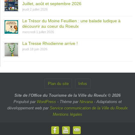
Juillet, août et septembre 2026
jeudi 2 juillet 2026
Le Trésor du Moine Feuillien : une balade ludique à
découvrir au coeur du Roeulx
mercredi 1 juillet 2026
La Tresse Rhodienne arrive !
jeudi 18 juin 2026
Plan du site
Infos
Site de l'Office du Tourisme de la Ville du Roeulx © 2026
Propulsé par
WordPress
- Thème par
Nirvana
- Adaptations et
développement web par
Service communication de la Ville du Roeulx
Mentions légales