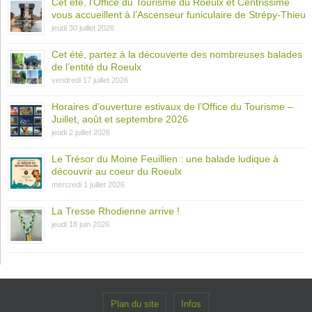
Cet été, l’Office du Tourisme du Roeulx et Centrissime
vous accueillent à l’Ascenseur funiculaire de Strépy-Thieu
jeudi 30 juillet 2026
Cet été, partez à la découverte des nombreuses balades
de l’entité du Roeulx
vendredi 17 juillet 2026
Horaires d’ouverture estivaux de l’Office du Tourisme –
Juillet, août et septembre 2026
jeudi 2 juillet 2026
Le Trésor du Moine Feuillien : une balade ludique à
découvrir au coeur du Roeulx
mercredi 1 juillet 2026
La Tresse Rhodienne arrive !
jeudi 18 juin 2026
Plan du site
Infos