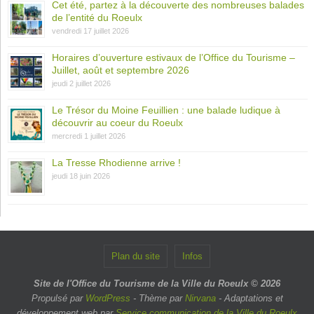
Cet été, partez à la découverte des nombreuses balades
de l’entité du Roeulx
vendredi 17 juillet 2026
Horaires d’ouverture estivaux de l’Office du Tourisme –
Juillet, août et septembre 2026
jeudi 2 juillet 2026
Le Trésor du Moine Feuillien : une balade ludique à
découvrir au coeur du Roeulx
mercredi 1 juillet 2026
La Tresse Rhodienne arrive !
jeudi 18 juin 2026
Plan du site
Infos
Site de l'Office du Tourisme de la Ville du Roeulx © 2026
Propulsé par
WordPress
- Thème par
Nirvana
- Adaptations et
développement web par
Service communication de la Ville du Roeulx