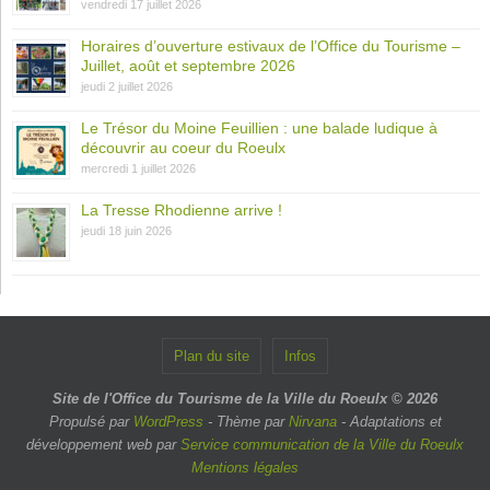
vendredi 17 juillet 2026
Horaires d’ouverture estivaux de l’Office du Tourisme –
Juillet, août et septembre 2026
jeudi 2 juillet 2026
Le Trésor du Moine Feuillien : une balade ludique à
découvrir au coeur du Roeulx
mercredi 1 juillet 2026
La Tresse Rhodienne arrive !
jeudi 18 juin 2026
Plan du site
Infos
Site de l'Office du Tourisme de la Ville du Roeulx © 2026
Propulsé par
WordPress
- Thème par
Nirvana
- Adaptations et
développement web par
Service communication de la Ville du Roeulx
Mentions légales