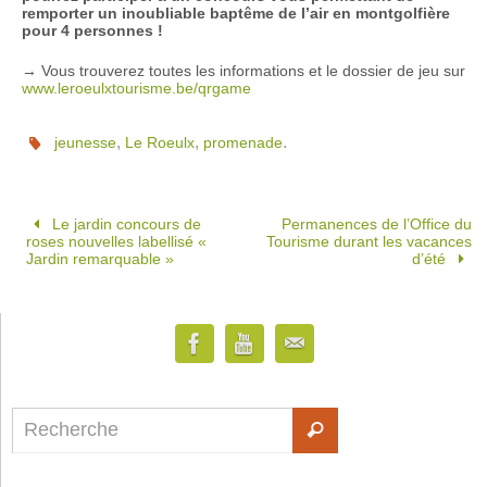
remporter un inoubliable baptême de l’air en montgolfière
pour 4 personnes !
→ Vous trouverez toutes les informations et le dossier de jeu sur
www.leroeulxtourisme.be/qrgame
,
,
.
jeunesse
Le Roeulx
promenade
Le jardin concours de
Permanences de l’Office du
roses nouvelles labellisé «
Tourisme durant les vacances
Jardin remarquable »
d’été