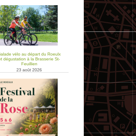
alade vélo au départ du Roeulx
et dégustation à la Brasserie St-
Feuillien
23 août 2026