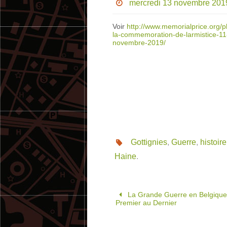
mercredi 13 novembre 201
Voir
http://www.memorialprice.org/p
la-commemoration-de-larmistice-11
novembre-2019/
Gottignies
,
Guerre
,
histoire
Haine
.
La Grande Guerre en Belgique
Premier au Dernier