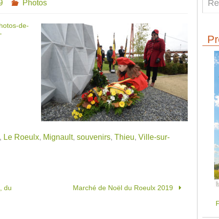
9
Photos
hotos-de-
-
Pr
,
Le Roeulx
,
Mignault
,
souvenirs
,
Thieu
,
Ville-sur-
, du
Marché de Noël du Roeulx 2019
F