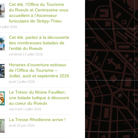
Cet été, l’Office du Tourisme
du Roeulx et Centrissime vous
accueillent à l’Ascenseur
funiculaire de Strépy-Thieu
0 juillet 2026
Cet été, partez à la découverte
des nombreuses balades de
l’entité du Roeulx
vendredi 17 juillet 2026
Horaires d’ouverture estivaux
de l’Office du Tourisme –
Juillet, août et septembre 2026
jeudi 2 juillet 2026
Le Trésor du Moine Feuillien :
une balade ludique à découvrir
au coeur du Roeulx
mercredi 1 juillet 2026
La Tresse Rhodienne arrive !
jeudi 18 juin 2026