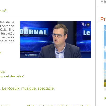
lité
Pr
tes de la
 d’Antenne
018. Il y
stivités
activités
ons et des
V
ulx
ons et des ailes”
e
,
Le Roeulx
,
musique
,
spectacle
.
F