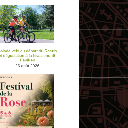
alade vélo au départ du Roeulx
et dégustation à la Brasserie St-
Feuillien
23 août 2026