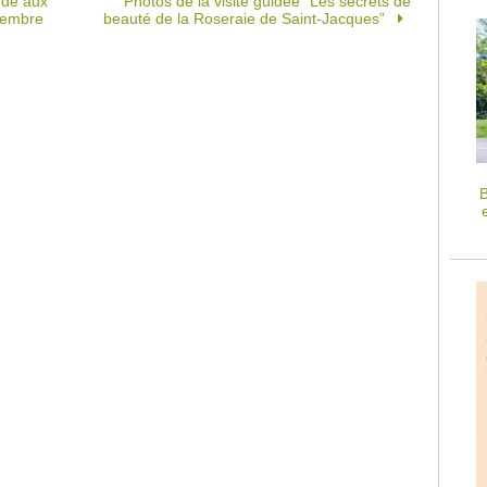
ude aux
Photos de la visite guidée “Les secrets de
vembre
beauté de la Roseraie de Saint-Jacques”
B