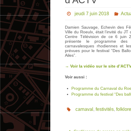
d’ACTV
jeudi 7 juin 2018
Actua
Damien Sauvage, Echevin des Fê
Ville du Roeulx, était l’invité du JT
Centre Télévision de ce 6 juin 2
présente le programme des fe
carnavalesques rhodiennes et les 
prévues pour le festival “Des Ball
Ailes”.
→ Voir la vidéo sur le site d’ACT
Voir aussi :
Programme du Carnaval du Roe
Programme du festival “Des ball
carnaval
,
festivités
,
folklor