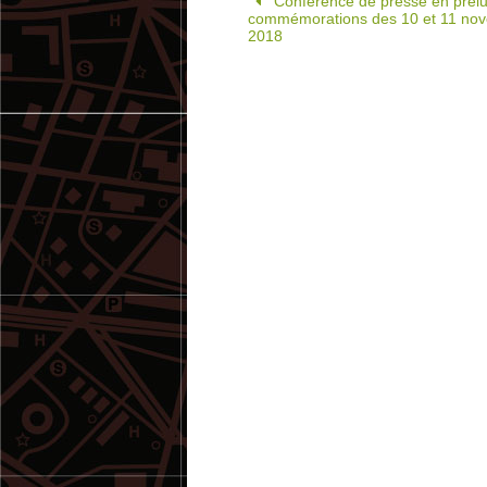
Conférence de presse en prél
commémorations des 10 et 11 no
2018