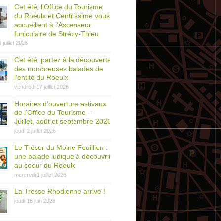
Cet été, l’Office du Tourisme
du Roeulx et Centrissime vous
accueillent à l’Ascenseur
funiculaire de Strépy-Thieu
0 juillet 2026
Cet été, partez à la découverte
des nombreuses balades de
l’entité du Roeulx
vendredi 17 juillet 2026
Horaires d’ouverture estivaux
de l’Office du Tourisme –
Juillet, août et septembre 2026
jeudi 2 juillet 2026
Le Trésor du Moine Feuillien :
une balade ludique à découvrir
au coeur du Roeulx
mercredi 1 juillet 2026
La Tresse Rhodienne arrive !
jeudi 18 juin 2026