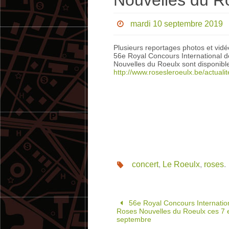
Nouvelles du R
mardi 10 septembre 2019
Plusieurs reportages photos et vid
56e Royal Concours International 
Nouvelles du Roeulx sont disponibl
http://www.rosesleroeulx.be/actualit
concert
,
Le Roeulx
,
roses
.
56e Royal Concours Internatio
Roses Nouvelles du Roeulx ces 7 
septembre