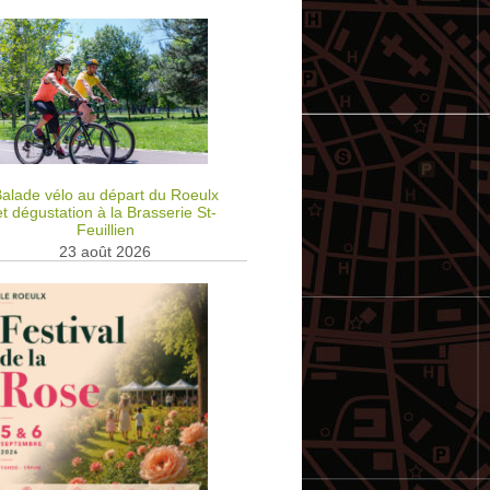
alade vélo au départ du Roeulx
et dégustation à la Brasserie St-
Feuillien
23 août 2026