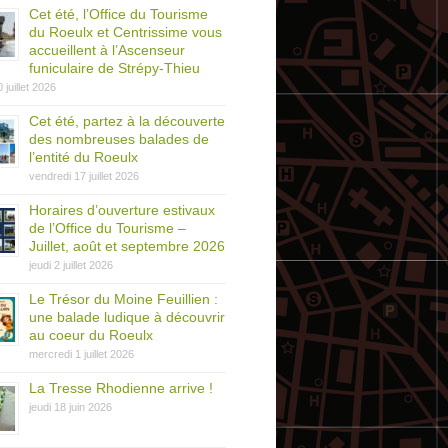
Cet été, l’Office du Tourisme
du Roeulx et Centrissime vous
accueillent à l’Ascenseur
funiculaire de Strépy-Thieu
0 juillet 2026
Cet été, partez à la découverte
des nombreuses balades de
l’entité du Roeulx
vendredi 17 juillet 2026
Horaires d’ouverture estivaux
de l’Office du Tourisme –
Juillet, août et septembre 2026
jeudi 2 juillet 2026
Le Trésor du Moine Feuillien :
une balade ludique à découvrir
au coeur du Roeulx
mercredi 1 juillet 2026
La Tresse Rhodienne arrive !
jeudi 18 juin 2026