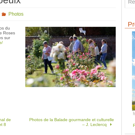
oeulx
Photos
Pr
éos du
de Roses
es sur
e/
nal de
Photos de la Balade gourmande et culturelle
et 8
– J. Leclercq
F