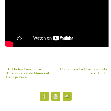
Photos Cérémonie
Concours « Le Roeulx scintille
d’inauguration du Mémorial
» 2018
George Price