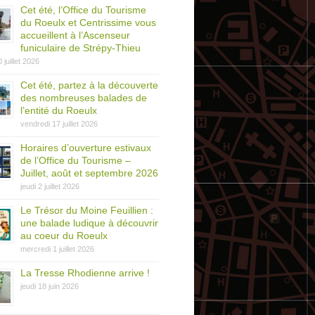
Cet été, l’Office du Tourisme
du Roeulx et Centrissime vous
accueillent à l’Ascenseur
funiculaire de Strépy-Thieu
0 juillet 2026
Cet été, partez à la découverte
des nombreuses balades de
l’entité du Roeulx
vendredi 17 juillet 2026
Horaires d’ouverture estivaux
de l’Office du Tourisme –
Juillet, août et septembre 2026
jeudi 2 juillet 2026
Le Trésor du Moine Feuillien :
une balade ludique à découvrir
au coeur du Roeulx
mercredi 1 juillet 2026
La Tresse Rhodienne arrive !
jeudi 18 juin 2026