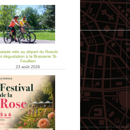
alade vélo au départ du Roeulx
et dégustation à la Brasserie St-
Feuillien
23 août 2026