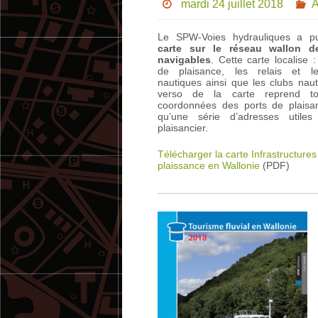
mardi 24 juillet 2018
A
Le SPW-Voies hydrauliques a pu
carte sur le réseau wallon d
navigables
. Cette carte localise :
de plaisance, les relais et le
nautiques ainsi que les clubs nau
verso de la carte reprend to
coordonnées des ports de plaisan
qu’une série d’adresses utiles
plaisancier.
Télécharger la carte Infrastructures
plaissance en Wallonie
(PDF)