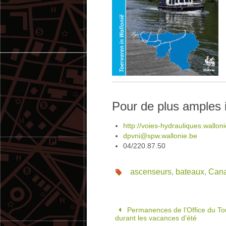
Pour de plus amples 
http://voies-hydrauliques.wallon
dpvni@spw.wallonie.be
04/220.87.50
ascenseurs
,
bateaux
,
Cana
Permanences de l’Office du To
durant les vacances d’été