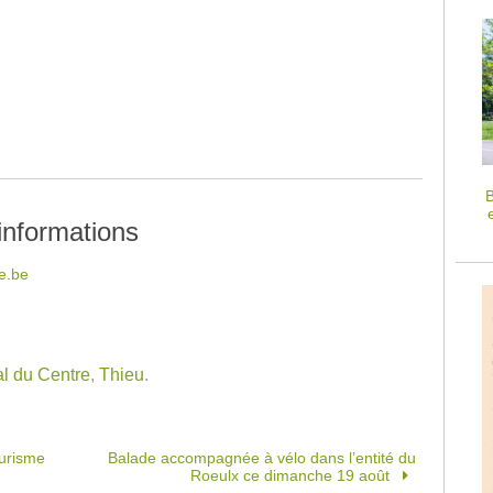
B
informations
ie.be
l du Centre
,
Thieu
.
urisme
Balade accompagnée à vélo dans l’entité du
Roeulx ce dimanche 19 août