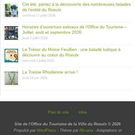
Cet été, partez à la découverte des nombreuses balades
de l’entité du Roeulx
vendredi 17 juillet 2026
Horaires d’ouverture estivaux de l’Office du Tourisme –
Juillet, août et septembre 2026
jeudi 2 juillet 2026
Le Trésor du Moine Feuillien : une balade ludique à
découvrir au coeur du Roeulx
mercredi 1 juillet 2026
La Tresse Rhodienne arrive !
jeudi 18 juin 2026
Plan du site
Infos
Site de l'Office du Tourisme de la Ville du Roeulx © 2026
Propulsé par
WordPress
- Thème par
Nirvana
- Adaptations et