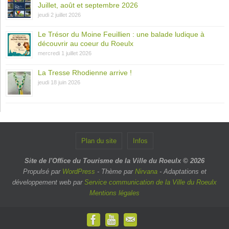
Juillet, août et septembre 2026
jeudi 2 juillet 2026
Le Trésor du Moine Feuillien : une balade ludique à
découvrir au coeur du Roeulx
mercredi 1 juillet 2026
La Tresse Rhodienne arrive !
jeudi 18 juin 2026
Plan du site
Infos
Site de l'Office du Tourisme de la Ville du Roeulx © 2026
Propulsé par
WordPress
- Thème par
Nirvana
- Adaptations et
développement web par
Service communication de la Ville du Roeulx
Mentions légales