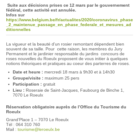
Suite aux décisions prises ce 12 mars par le gouvernement
fédéral
, cette activité est annulée.
Infos sur
https://www.belgium.be/fr/actualites/2020/coronavirus_phase
_2_maintenue_passage_en_phase_federale_et_mesures_ad
ditionnelles
La vigueur et la beauté d’un rosier remontant dépendent bien
souvent de sa taille. Pour cette raison, les membres du Jury
Permanent et le jardinier responsable du jardins concours de
roses nouvelles du Roeulx proposent de vous initier à quelques
notions théoriques et pratiques au coeur des parterres de roses.
Date et heure :
mercredi 18 mars à 9h30 et à 14h30
Groupe/visite :
maximum 25 pers
Participation :
gratuit
Lieu :
Roseraie de Saint-Jacques, Faubourg de Binche 1,
7070 Le Roeulx
Réservation obligatoire auprès de l’Office du Tourisme du
Roeulx
Grand’Place 1 – 7070 Le Roeulx
Tél : 064 310 760
Mail :
tourisme@leroeulx.be