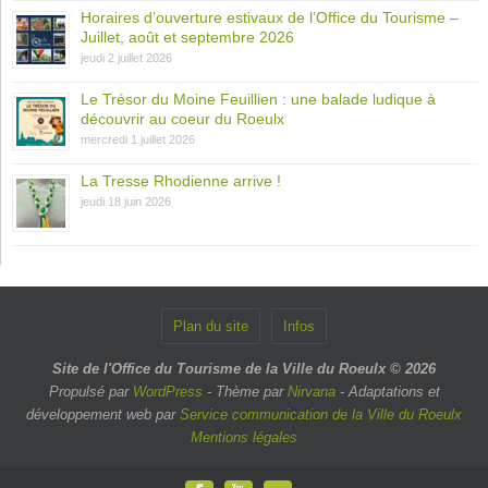
Horaires d’ouverture estivaux de l’Office du Tourisme –
Juillet, août et septembre 2026
jeudi 2 juillet 2026
Le Trésor du Moine Feuillien : une balade ludique à
découvrir au coeur du Roeulx
mercredi 1 juillet 2026
La Tresse Rhodienne arrive !
jeudi 18 juin 2026
Plan du site
Infos
Site de l'Office du Tourisme de la Ville du Roeulx © 2026
Propulsé par
WordPress
- Thème par
Nirvana
- Adaptations et
développement web par
Service communication de la Ville du Roeulx
Mentions légales