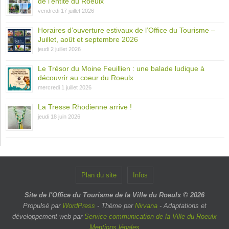
de l’entité du Roeulx
vendredi 17 juillet 2026
Horaires d’ouverture estivaux de l’Office du Tourisme –
Juillet, août et septembre 2026
jeudi 2 juillet 2026
Le Trésor du Moine Feuillien : une balade ludique à
découvrir au coeur du Roeulx
mercredi 1 juillet 2026
La Tresse Rhodienne arrive !
jeudi 18 juin 2026
Plan du site
Infos
Site de l'Office du Tourisme de la Ville du Roeulx © 2026
Propulsé par
WordPress
- Thème par
Nirvana
- Adaptations et
développement web par
Service communication de la Ville du Roeulx
Mentions légales