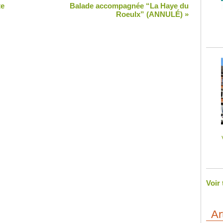
te
Balade accompagnée “La Haye du
Roeulx” (ANNULÉ)
»
Voir
Ar