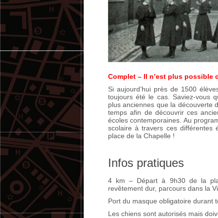
Complet – Il n’est plus possible d
Si aujourd’hui près de 1500 élèves
toujours été le cas. Saviez-vous 
plus anciennes que la découverte 
temps afin de découvrir ces ancie
écoles contemporaines. Au program
scolaire à travers ces différentes
place de la Chapelle !
Infos pratiques
4 km – Départ à 9h30 de la plac
revêtement dur, parcours dans la Vi
Port du masque obligatoire durant t
Les chiens sont autorisés mais doiv