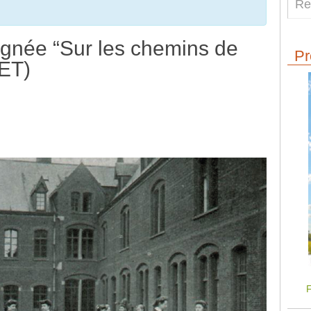
née “Sur les chemins de
Pr
ET)
F