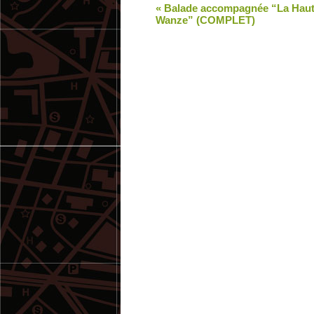
«
Balade accompagnée “La Hau
Wanze” (COMPLET)