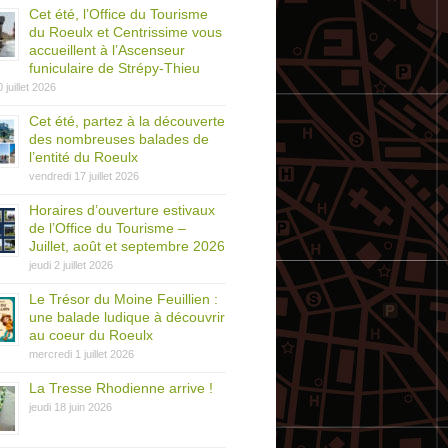
Cet été, l’Office du Tourisme
du Roeulx et Centrissime vous
accueillent à l’Ascenseur
funiculaire de Strépy-Thieu
0 juillet 2026
Cet été, partez à la découverte
des nombreuses balades de
l’entité du Roeulx
vendredi 17 juillet 2026
Horaires d’ouverture estivaux
de l’Office du Tourisme –
Juillet, août et septembre 2026
jeudi 2 juillet 2026
Le Trésor du Moine Feuillien :
une balade ludique à découvrir
au coeur du Roeulx
mercredi 1 juillet 2026
La Tresse Rhodienne arrive !
jeudi 18 juin 2026