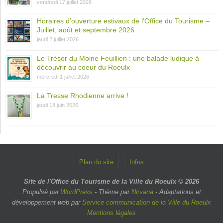
vendredi 17 juillet 2026
Horaires d’ouverture estivaux de l’Office du Tourisme –
Juillet, août et septembre 2026
jeudi 2 juillet 2026
Le Trésor du Moine Feuillien : une balade ludique à
découvrir au coeur du Roeulx
mercredi 1 juillet 2026
La Tresse Rhodienne arrive !
jeudi 18 juin 2026
Plan du site
Infos
Site de l'Office du Tourisme de la Ville du Roeulx © 2026
Propulsé par
WordPress
- Thème par
Nirvana
- Adaptations et
développement web par
Service communication de la Ville du Roeulx
Mentions légales