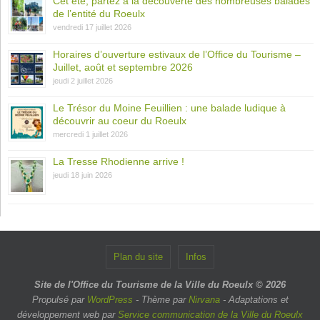
Cet été, partez à la découverte des nombreuses balades
de l’entité du Roeulx
vendredi 17 juillet 2026
Horaires d’ouverture estivaux de l’Office du Tourisme –
Juillet, août et septembre 2026
jeudi 2 juillet 2026
Le Trésor du Moine Feuillien : une balade ludique à
découvrir au coeur du Roeulx
mercredi 1 juillet 2026
La Tresse Rhodienne arrive !
jeudi 18 juin 2026
Plan du site
Infos
Site de l'Office du Tourisme de la Ville du Roeulx © 2026
Propulsé par
WordPress
- Thème par
Nirvana
- Adaptations et
développement web par
Service communication de la Ville du Roeulx