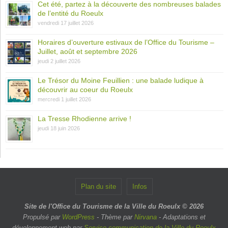
Cet été, partez à la découverte des nombreuses balades
de l’entité du Roeulx
vendredi 17 juillet 2026
Horaires d’ouverture estivaux de l’Office du Tourisme –
Juillet, août et septembre 2026
jeudi 2 juillet 2026
Le Trésor du Moine Feuillien : une balade ludique à
découvrir au coeur du Roeulx
mercredi 1 juillet 2026
La Tresse Rhodienne arrive !
jeudi 18 juin 2026
Plan du site
Infos
Site de l'Office du Tourisme de la Ville du Roeulx © 2026
Propulsé par
WordPress
- Thème par
Nirvana
- Adaptations et
développement web par
Service communication de la Ville du Roeulx