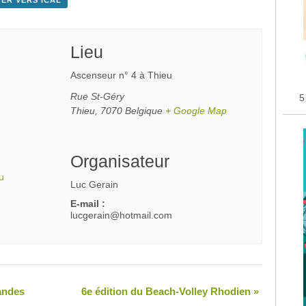
ER VERS ICAL
Lieu
Ascenseur n° 4 à Thieu
Rue St-Géry
5
Thieu
,
7070
Belgique
+ Google Map
Organisateur
u
Luc Gerain
E-mail :
lucgerain@hotmail.com
andes
6e édition du Beach-Volley Rhodien
»