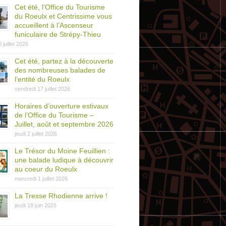
Cet été, l’Office du Tourisme
du Roeulx et Centrissime vous
accueillent à l’Ascenseur
funiculaire de Strépy-Thieu
0 juillet 2026
Cet été, partez à la découverte
des nombreuses balades de
l’entité du Roeulx
vendredi 17 juillet 2026
Horaires d’ouverture estivaux
de l’Office du Tourisme –
Juillet, août et septembre 2026
jeudi 2 juillet 2026
Le Trésor du Moine Feuillien :
une balade ludique à découvrir
au coeur du Roeulx
mercredi 1 juillet 2026
La Tresse Rhodienne arrive !
jeudi 18 juin 2026