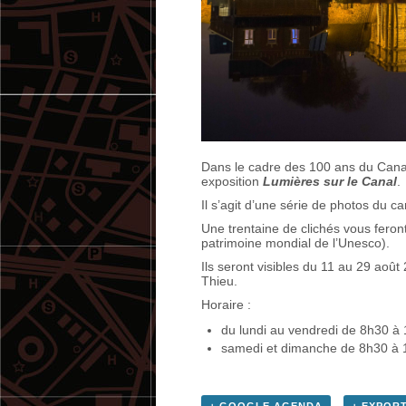
Dans le cadre des 100 ans du Cana
exposition
Lumières sur le Canal
.
Il s’agit d’une série de photos du c
Une trentaine de clichés vous feront
patrimoine mondial de l’Unesco).
Ils seront visibles du 11 au 29 aoû
Thieu.
Horaire :
du lundi au vendredi de 8h30 à
samedi et dimanche de 8h30 à