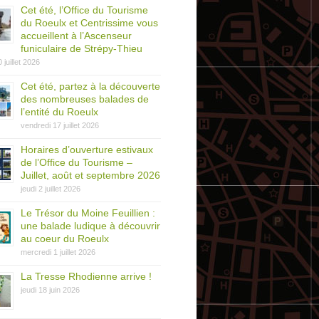
Cet été, l’Office du Tourisme
du Roeulx et Centrissime vous
accueillent à l’Ascenseur
funiculaire de Strépy-Thieu
0 juillet 2026
Cet été, partez à la découverte
des nombreuses balades de
l’entité du Roeulx
vendredi 17 juillet 2026
Horaires d’ouverture estivaux
de l’Office du Tourisme –
Juillet, août et septembre 2026
jeudi 2 juillet 2026
Le Trésor du Moine Feuillien :
une balade ludique à découvrir
au coeur du Roeulx
mercredi 1 juillet 2026
La Tresse Rhodienne arrive !
jeudi 18 juin 2026