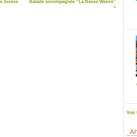
e Suisse
Balade accompagnée “La Basse Wanze”
»
Voir
Ar