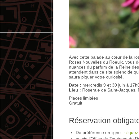
Avec cette balade au cœur de la ros
Roses Nouvelles du Roeulx, vous d
nuances du parfum de la Reine des 
attendent dans ce site splendide qu
saura piquer votre curiosité.
Date :
mercredis 9 et 30 juin à 17h
Lieu :
Roseraie de Saint-Jacques, 
Places limitées
Gratuit
Réservation obligato
De préférence en ligne :
cliquez
ou via l’Office du Tourisme du 