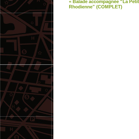
«
Balade accompagnée “La Petit
Rhodienne” (COMPLET)