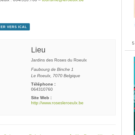
ER VERS ICAL
5
Lieu
Jardins des Roses du Roeulx
Faubourg de Binche 1
Le Roeulx
,
7070
Belgique
Téléphone :
064310760
Site Web :
http://www.rosesleroeulx.be