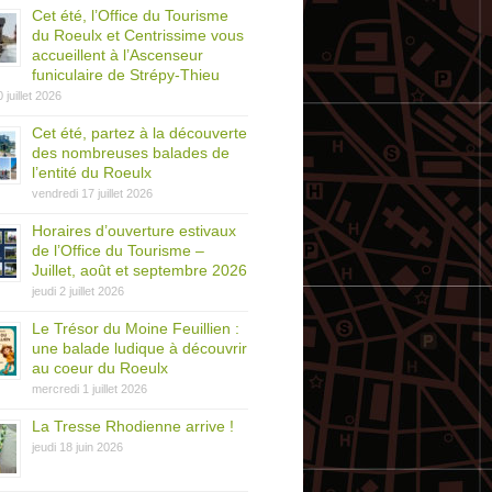
Cet été, l’Office du Tourisme
du Roeulx et Centrissime vous
accueillent à l’Ascenseur
funiculaire de Strépy-Thieu
0 juillet 2026
Cet été, partez à la découverte
des nombreuses balades de
l’entité du Roeulx
vendredi 17 juillet 2026
Horaires d’ouverture estivaux
de l’Office du Tourisme –
Juillet, août et septembre 2026
jeudi 2 juillet 2026
Le Trésor du Moine Feuillien :
une balade ludique à découvrir
au coeur du Roeulx
mercredi 1 juillet 2026
La Tresse Rhodienne arrive !
jeudi 18 juin 2026