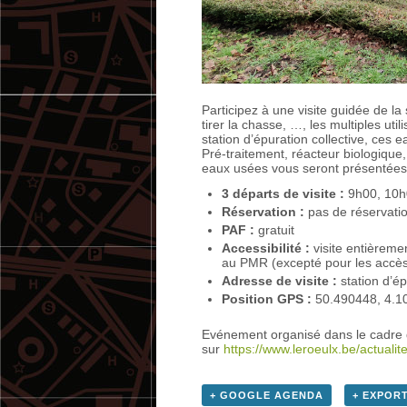
Participez à une visite guidée de la
tirer la chasse, …, les multiples uti
station d’épuration collective, ces e
Pré-traitement, réacteur biologique, 
eaux usées vous seront présentées d
3 départs de visite :
9h00, 10h
Réservation :
pas de réservati
PAF :
gratuit
Accessibilité :
visite entièreme
au PMR (excepté pour les accès
Adresse de visite :
station d’é
Position GPS :
50.490448, 4.1
Evénement organisé dans le cadre
sur
https://www.leroeulx.be/actuali
+ GOOGLE AGENDA
+ EXPORT