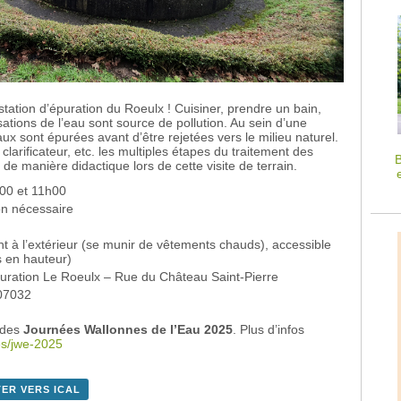
 station d’épuration du Roeulx ! Cuisiner, prendre un bain,
lisations de l’eau sont source de pollution. Au sein d’une
aux sont épurées avant d’être rejetées vers le milieu naturel.
clarificateur, etc. les multiples étapes du traitement des
B
e manière didactique lors de cette visite de terrain.
00 et 11h00
on nécessaire
nt à l’extérieur (se munir de vêtements chauds), accessible
 en hauteur)
puration Le Roeulx – Rue du Château Saint-Pierre
07032
 des
Journées Wallonnes de l’Eau 2025
. Plus d’infos
tes/jwe-2025
ER VERS ICAL