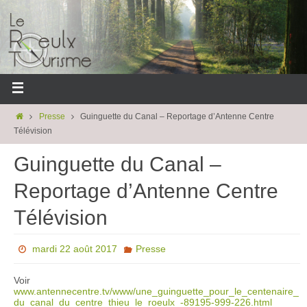
Presse
Guinguette du Canal – Reportage d’Antenne Centre
Télévision
Guinguette du Canal –
Reportage d’Antenne Centre
Télévision
mardi 22 août 2017
Presse
Voir
www.antennecentre.tv/www/une_guinguette_pour_le_centenaire_
du_canal_du_centre_thieu_le_roeulx_-89195-999-226.html