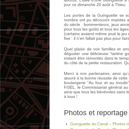
jour ce dimanche 20 août à Thieu.
Les portes de la Guinguette se so
nombre ont pu découvrir maintes an
du siècle : bonimenteurs, jeux anci
pour tous les goûts et tous les âge
(certains avaient même joué le jeu 
fixe : il n’en fallait pas plus pour 
Quel plaisir de voir familles et a
déguster une délicieuse “tartine 
instant être remontés dans le temps
du côté de la petite restauration. Q
Merci à nos partenaires, ainsi q
œuvré à la bonne réussite de cette G
boulangerie “Au four et au moulin
FiSEL, le Commissariat général au T
ainsi que tous les bénévoles sans le
à tous !
Photos et reportage
Guinguette du Canal – Photos d