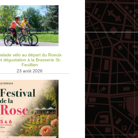
alade vélo au départ du Roeulx
et dégustation à la Brasserie St-
Feuillien
23 août 2026