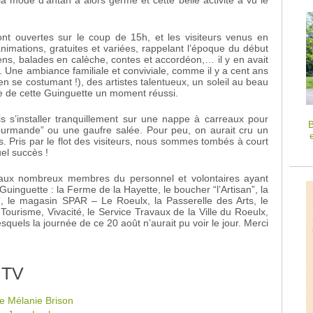
nt ouvertes sur le coup de 15h, et les visiteurs venus en
imations, gratuites et variées, rappelant l’époque du début
ens, balades en calèche, contes et accordéon,… il y en avait
s. Une ambiance familiale et conviviale, comme il y a cent ans
en se costumant !), des artistes talentueux, un soleil au beau
faire de cette Guinguette un moment réussi.
mis s’installer tranquillement sur une nappe à carreaux pour
B
gourmande” ou une gaufre salée. Pour peu, on aurait cru un
. Pris par le flot des visiteurs, nous sommes tombés à court
uel succès !
u’aux nombreux membres du personnel et volontaires ayant
uinguette : la Ferme de la Hayette, le boucher “l’Artisan”, la
”, le magasin SPAR – Le Roeulx, la Passerelle des Arts, le
ourisme, Vivacité, le Service Travaux de la Ville du Roeulx,
squels la journée de ce 20 août n’aurait pu voir le jour. Merci
 TV
e Mélanie Brison