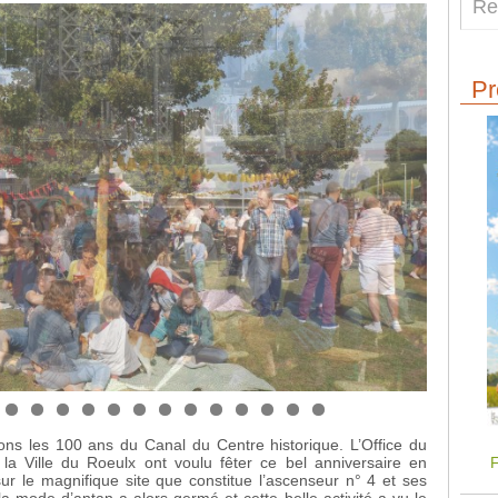
Pr
ns les 100 ans du Canal du Centre historique. L’Office du
F
 la Ville du Roeulx ont voulu fêter ce bel anniversaire en
r le magnifique site que constitue l’ascenseur n° 4 et ses
a mode d’antan a alors germé et cette belle activité a vu le