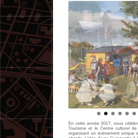
En cette année 2017, nous célébro
Tourisme et le Centre culturel de
organisant un évènement unique su
abords. L’idée d’une Guinguette à l