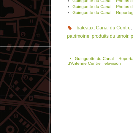
Guinguette du Canal – Photos d
Guinguette du Canal – Photos d
Guinguette du Canal – Reportag
bateaux
,
Canal du Centre
,
patrimoine
,
produits du terroir
,
Guinguette du Canal – Report
d’Antenne Centre Télévision