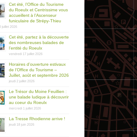
Cet été, l’Office du Tourisme
du Roeulx et Centrissime vous
accueillent à l’Ascenseur
funiculaire de Strépy-Thieu
0 juillet 2026
Cet été, partez à la découverte
des nombreuses balades de
l’entité du Roeulx
vendredi 17 juillet 2026
Horaires d’ouverture estivaux
de l’Office du Tourisme –
Juillet, août et septembre 2026
jeudi 2 juillet 2026
Le Trésor du Moine Feuillien :
une balade ludique à découvrir
au coeur du Roeulx
mercredi 1 juillet 2026
La Tresse Rhodienne arrive !
jeudi 18 juin 2026