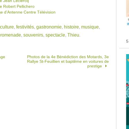
e Jean Leclercq
e Robert Pellichero
e d’Antenne Centre Télévision
culture
,
festivités
,
gastronomie
,
histoire
,
musique
,
promenade
,
souvenirs
,
spectacle
,
Thieu
.
5
age
Photos de la 4e Bénédiction des Motards, 3e
Rallye St-Feuillien et baptême en voitures de
prestige