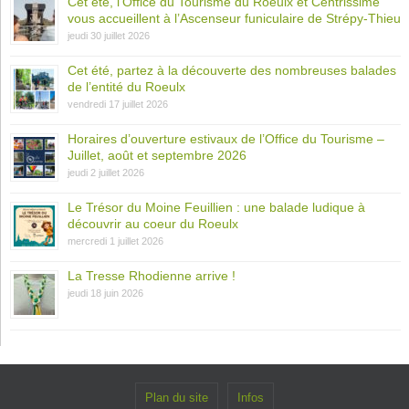
Cet été, l’Office du Tourisme du Roeulx et Centrissime
vous accueillent à l’Ascenseur funiculaire de Strépy-Thieu
jeudi 30 juillet 2026
Cet été, partez à la découverte des nombreuses balades
de l’entité du Roeulx
vendredi 17 juillet 2026
Horaires d’ouverture estivaux de l’Office du Tourisme –
Juillet, août et septembre 2026
jeudi 2 juillet 2026
Le Trésor du Moine Feuillien : une balade ludique à
découvrir au coeur du Roeulx
mercredi 1 juillet 2026
La Tresse Rhodienne arrive !
jeudi 18 juin 2026
Plan du site
Infos