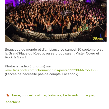
Beaucoup de monde et d’ambiance ce samedi 10 septembre sur
la Grand’Place du Roeulx, où se produisaient Mister Cover et
Rock & Girls !
Photos et vidéo (
Tchoumi
) sur
www.facebook.com/tchoumiphotos/posts/992206667569556
(l’accès ne nécessite pas de compte Facebook)
,
,
,
,
,
,
bière
concert
culture
festivités
Le Roeulx
musique
.
spectacle