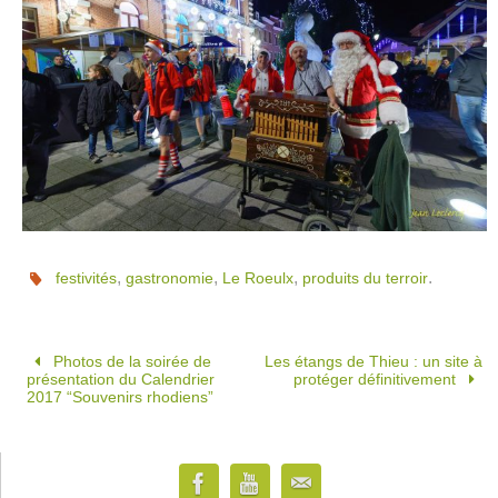
,
,
,
.
festivités
gastronomie
Le Roeulx
produits du terroir
Photos de la soirée de
Les étangs de Thieu : un site à
présentation du Calendrier
protéger définitivement
2017 “Souvenirs rhodiens”