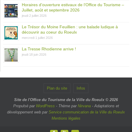
Horaires d’ouverture estivaux de l’Office du Tourisme –
Juillet, août et septembre 2026
jeudi 2 juillet 2026
Le Trésor du Moine Feuillien : une balade ludique à
découvrir au coeur du Roeulx
mercredi 1 juillet 2026
La Tresse Rhodienne arrive !
jeudi 18 juin 2026
Plan du site
Infos
Site de l'Office du Tourisme de la Ville du Roeulx © 2026
Propulsé par
WordPress
- Thème par
Nirvana
- Adaptations et
développement web par
Service communication de la Ville du Roeulx
Mentions légales