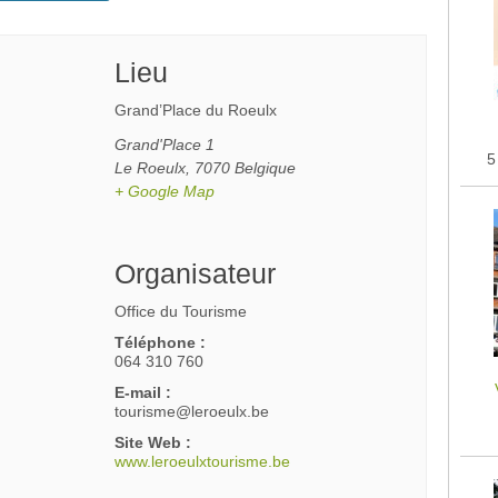
Lieu
Grand’Place du Roeulx
Grand'Place 1
5
Le Roeulx
,
7070
Belgique
+ Google Map
Organisateur
Office du Tourisme
Téléphone :
064 310 760
E-mail :
tourisme@leroeulx.be
Site Web :
www.leroeulxtourisme.be