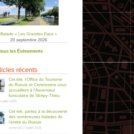
Balade « Les Grandes Eaux »
20 septembre 2026
 tous les Évènements
ticles récents
Cet été, l’Office du Tourisme
du Roeulx et Centrissime vous
accueillent à l’Ascenseur
funiculaire de Strépy-Thieu
0 juillet 2026
Cet été, partez à la découverte
des nombreuses balades de
l’entité du Roeulx
vendredi 17 juillet 2026