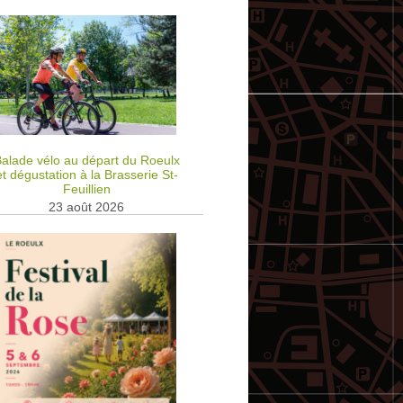
alade vélo au départ du Roeulx
et dégustation à la Brasserie St-
Feuillien
23 août 2026