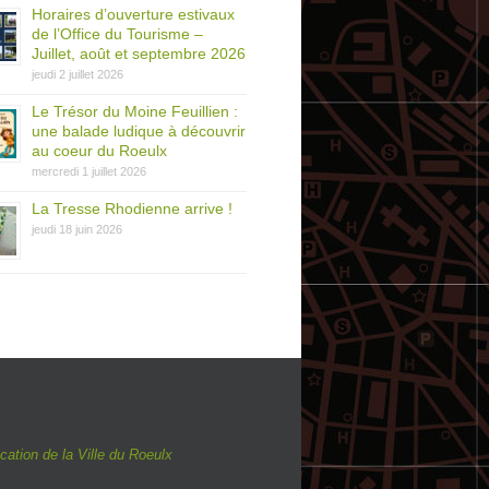
Horaires d’ouverture estivaux
de l’Office du Tourisme –
Juillet, août et septembre 2026
jeudi 2 juillet 2026
Le Trésor du Moine Feuillien :
une balade ludique à découvrir
au coeur du Roeulx
mercredi 1 juillet 2026
La Tresse Rhodienne arrive !
jeudi 18 juin 2026
ation de la Ville du Roeulx