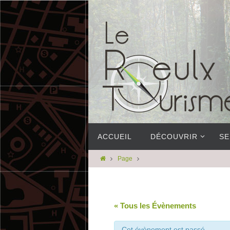
ACCUEIL
DÉCOUVRIR
SE
Page
« Tous les Évènements
Cet évènement est passé