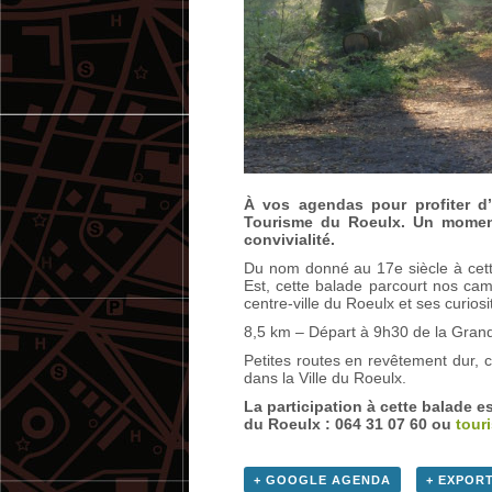
À vos agendas pour profiter d
Tourisme du Roeulx. Un moment
convivialité.
Du nom donné au 17e siècle à cette
Est, cette balade parcourt nos ca
centre-ville du Roeulx et ses curiosi
8,5 km – Départ à 9h30 de la Grand’
Petites routes en revêtement dur, 
dans la Ville du Roeulx.
La participation à cette balade es
du Roeulx : 064 31 07 60 ou
tour
+ GOOGLE AGENDA
+ EXPORT