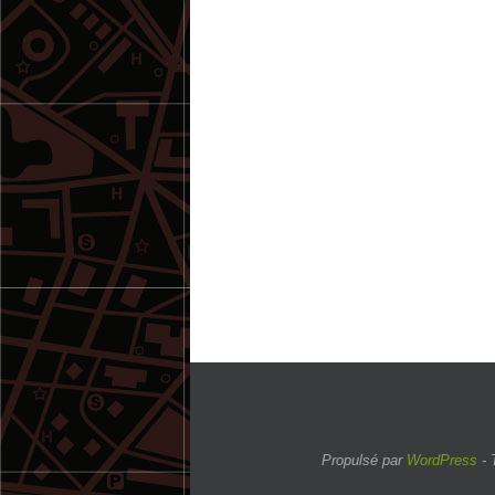
Propulsé par
WordPress
- 