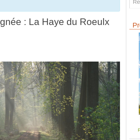
gnée : La Haye du Roeulx
Pr
F