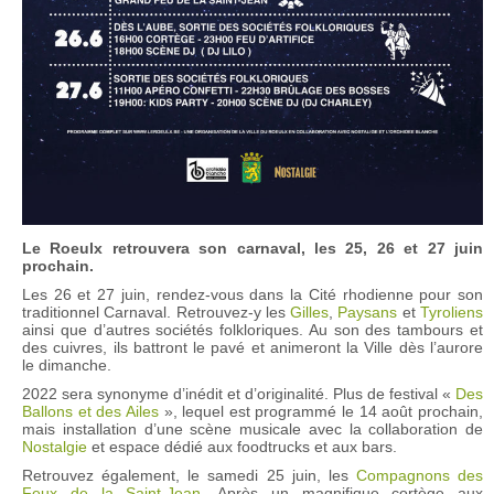
Le Roeulx retrouvera son carnaval, les 25, 26 et 27 juin
prochain.
Les 26 et 27 juin, rendez-vous dans la Cité rhodienne pour son
traditionnel Carnaval. Retrouvez-y les
Gilles
,
Paysans
et
Tyroliens
ainsi que d’autres sociétés folkloriques. Au son des tambours et
des cuivres, ils battront le pavé et animeront la Ville dès l’aurore
le dimanche.
2022 sera synonyme d’inédit et d’originalité. Plus de festival «
Des
Ballons et des Ailes
», lequel est programmé le 14 août prochain,
mais installation d’une scène musicale avec la collaboration de
Nostalgie
et espace dédié aux foodtrucks et aux bars.
Retrouvez également, le samedi 25 juin, les
Compagnons des
Feux de la Saint-Jean
. Après un magnifique cortège aux