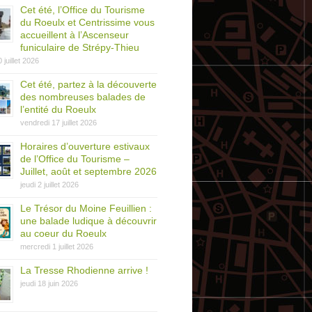
Cet été, l’Office du Tourisme
du Roeulx et Centrissime vous
accueillent à l’Ascenseur
funiculaire de Strépy-Thieu
0 juillet 2026
Cet été, partez à la découverte
des nombreuses balades de
l’entité du Roeulx
vendredi 17 juillet 2026
Horaires d’ouverture estivaux
de l’Office du Tourisme –
Juillet, août et septembre 2026
jeudi 2 juillet 2026
Le Trésor du Moine Feuillien :
une balade ludique à découvrir
au coeur du Roeulx
mercredi 1 juillet 2026
La Tresse Rhodienne arrive !
jeudi 18 juin 2026