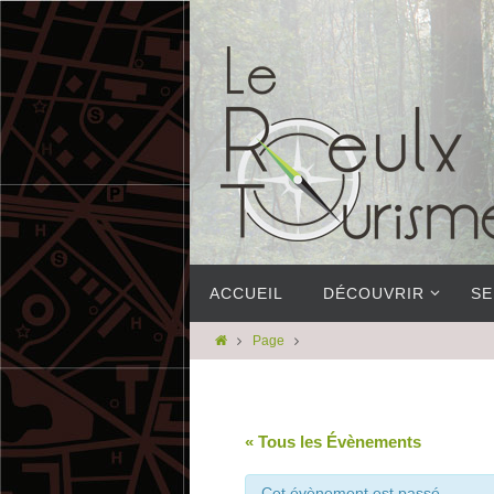
ACCUEIL
DÉCOUVRIR
SE
Page
« Tous les Évènements
Cet évènement est passé