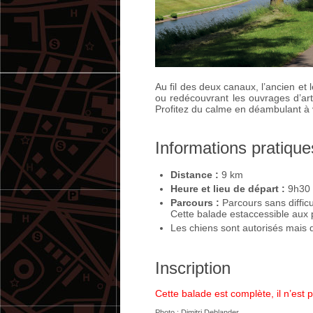
Au fil des deux canaux, l’ancien et
ou redécouvrant les ouvrages d’art
Profitez du calme en déambulant à 
Informations pratique
Distance :
9 km
Heure et lieu de départ :
9h30 
Parcours :
Parcours sans difficu
Cette balade estaccessible aux 
Les chiens sont autorisés mais d
Inscription
Cette balade est complète, il n’est p
Photo : Dimitri Deblander