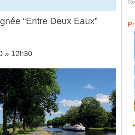
gnée “Entre Deux Eaux”
Pr
0
»
12h30
F