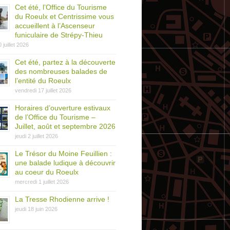
Cet été, l’Office du Tourisme
du Roeulx et Centrissime vous
accueillent à l’Ascenseur
funiculaire de Strépy-Thieu
0 juillet 2026
Cet été, partez à la découverte
des nombreuses balades de
l’entité du Roeulx
vendredi 17 juillet 2026
Horaires d’ouverture estivaux
de l’Office du Tourisme –
Juillet, août et septembre 2026
jeudi 2 juillet 2026
Le Trésor du Moine Feuillien :
une balade ludique à découvrir
au coeur du Roeulx
mercredi 1 juillet 2026
La Tresse Rhodienne arrive !
jeudi 18 juin 2026