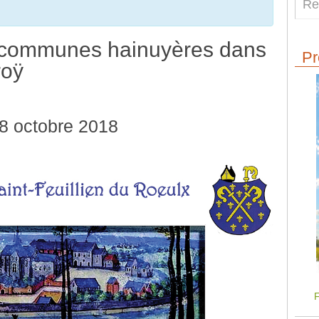
s communes hainuyères dans
Pr
roÿ
8 octobre 2018
F