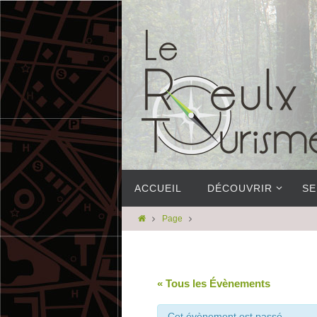
ACCUEIL
DÉCOUVRIR
SE
Page
« Tous les Évènements
Cet évènement est passé