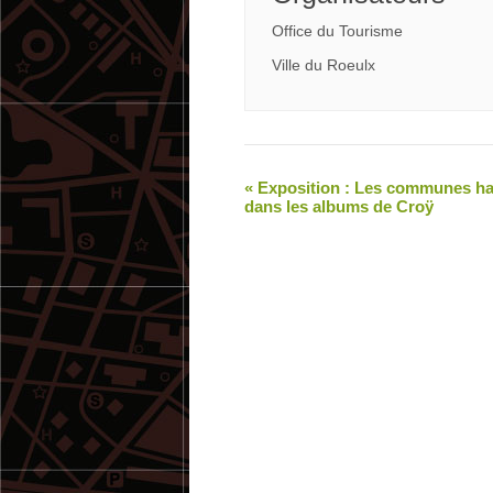
Office du Tourisme
Ville du Roeulx
«
Exposition : Les communes ha
dans les albums de Croÿ