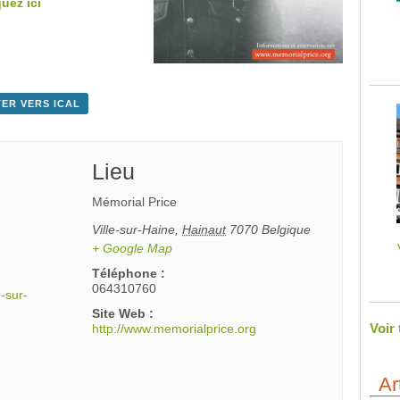
quez ici
ER VERS ICAL
Lieu
Mémorial Price
Ville-sur-Haine
,
Hainaut
7070
Belgique
+ Google Map
Téléphone :
064310760
e-sur-
Site Web :
Voir
http://www.memorialprice.org
Ar