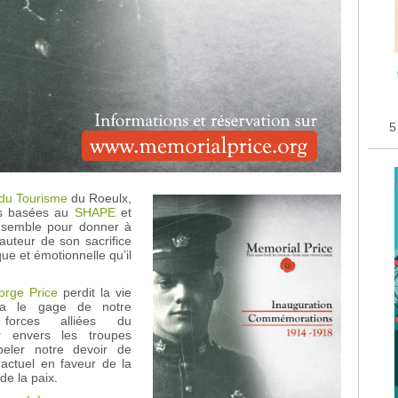
5
 du Tourisme
du Roeulx,
nes basées au
SHAPE
et
 ensemble pour donner à
uteur de son sacrifice
ue et émotionnelle qu’il
orge Price
perdit la vie
ra le gage de notre
 forces alliées du
r envers les troupes
peler notre devoir de
 actuel en faveur de la
de la paix.