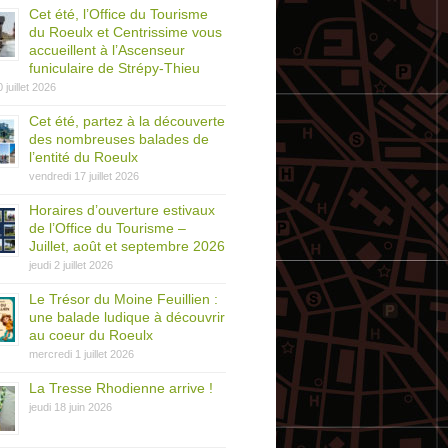
Cet été, l’Office du Tourisme
du Roeulx et Centrissime vous
accueillent à l’Ascenseur
funiculaire de Strépy-Thieu
0 juillet 2026
Cet été, partez à la découverte
des nombreuses balades de
l’entité du Roeulx
vendredi 17 juillet 2026
Horaires d’ouverture estivaux
de l’Office du Tourisme –
Juillet, août et septembre 2026
jeudi 2 juillet 2026
Le Trésor du Moine Feuillien :
une balade ludique à découvrir
au coeur du Roeulx
mercredi 1 juillet 2026
La Tresse Rhodienne arrive !
jeudi 18 juin 2026