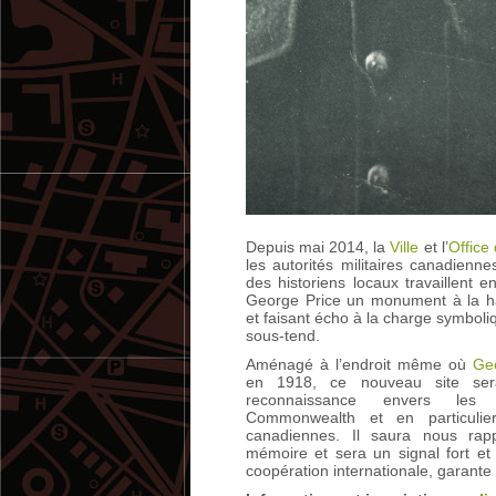
Depuis mai 2014, la
Ville
et l’
Office
les autorités militaires canadien
des historiens locaux travaillent
George Price un monument à la ha
et faisant écho à la charge symboliq
sous-tend.
Aménagé à l’endroit même où
Ge
en 1918, ce nouveau site se
reconnaissance envers les
Commonwealth et en particulie
canadiennes. Il saura nous rap
mémoire et sera un signal fort et
coopération internationale, garante 