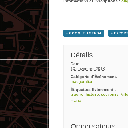
Informations et inscriptions :
cli
+ GOOGLE AGENDA
+ EXPORT
Détails
Date :
10 novembre 2018
Catégorie d’Évènement:
Inauguration
Étiquettes Évènement :
Guerre
,
histoire
,
souvenirs
,
Vill
Haine
Organisateurs