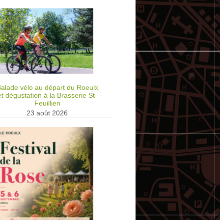
alade vélo au départ du Roeulx
et dégustation à la Brasserie St-
Feuillien
23 août 2026