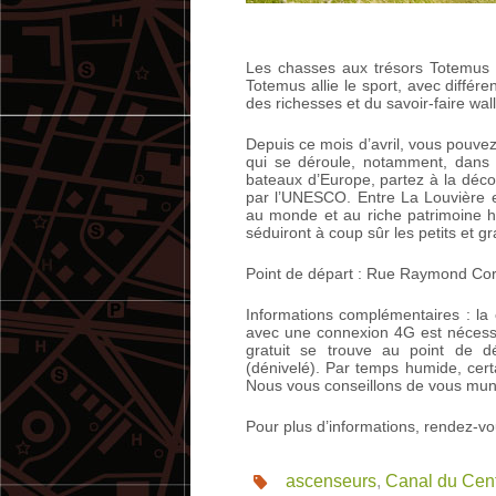
Les chasses aux trésors Totemus s
Totemus allie le sport, avec différ
des richesses et du savoir-faire wall
Depuis ce mois d’avril, vous pouvez
qui se déroule, notamment, dans 
bateaux d’Europe, partez à la déco
par l’UNESCO. Entre La Louvière e
au monde et au riche patrimoine hi
séduiront à coup sûr les petits et g
Point de départ : Rue Raymond Cor
Informations complémentaires : la
avec une connexion 4G est nécessai
gratuit se trouve au point de dé
(dénivelé). Par temps humide, cert
Nous vous conseillons de vous mun
Pour plus d’informations, rendez-v
ascenseurs
,
Canal du Cen