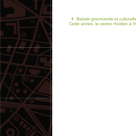
Balade gourmande et culturell
Cette année, le centre rhodien à l’