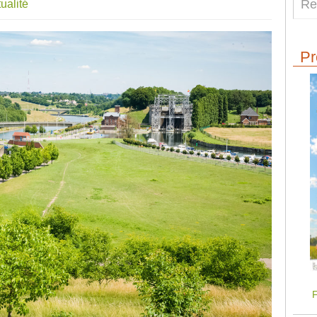
ualité
Pr
F