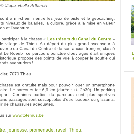
© Utopix-vhello-ArthursH
ont à mi-chemin entre les jeux de piste et le géocaching.
ents niveaux de balades, la culture, grâce à la mise en valeur
on et l’aventure.
 participer à la chasse «
Les trésors du Canal du Centre
»
le village de Thieu. Au départ du plus grand ascenseur à
uverte du Canal du Centre et de son ancien tronçon, classé
B
t Le Roeulx, ce parcours ponctué d’ouvrages d’art uniques
storique propose des points de vue à couper le souffle qui
rands aventuriers !
dier, 7070 Thieu
 chasse est gratuite mais pour pouvoir jouer un smartphone
re. Le parcours fait 6,6 km (durée : +/- 2h30). Un parking
part. Certaines parties du parcours sont plus sportives
ains passages sont susceptibles d’être boueux ou glissants.
ir de chaussures adéquates.
ous sur
www.totemus.be
tre
,
jeunesse
,
promenade
,
ravel
,
Thieu
.