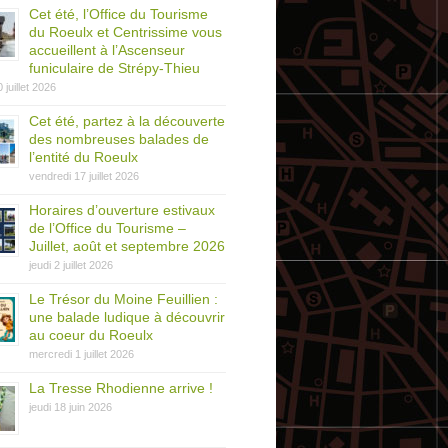
Cet été, l’Office du Tourisme
du Roeulx et Centrissime vous
accueillent à l’Ascenseur
funiculaire de Strépy-Thieu
0 juillet 2026
Cet été, partez à la découverte
des nombreuses balades de
l’entité du Roeulx
vendredi 17 juillet 2026
Horaires d’ouverture estivaux
de l’Office du Tourisme –
Juillet, août et septembre 2026
jeudi 2 juillet 2026
Le Trésor du Moine Feuillien :
une balade ludique à découvrir
au coeur du Roeulx
mercredi 1 juillet 2026
La Tresse Rhodienne arrive !
jeudi 18 juin 2026