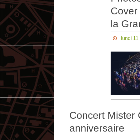
Cover 
la Gra
lundi 11
Concert Mister
anniversaire