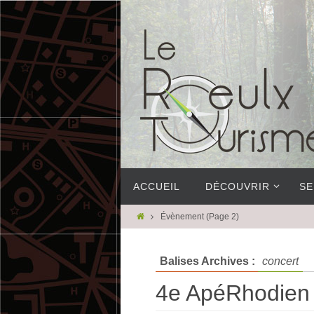
ACCUEIL
DÉCOUVRIR
SE
Évènement
(Page 2)
Balises Archives :
concert
4e ApéRhodien