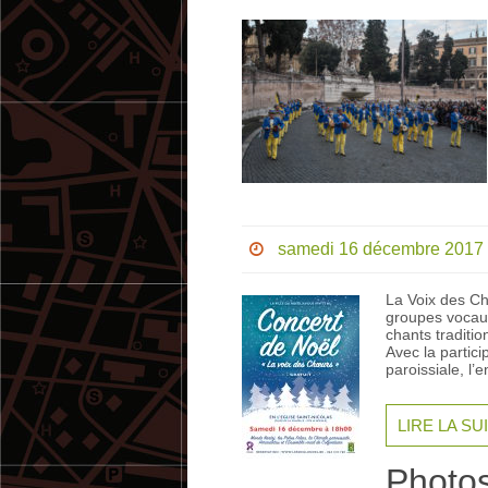
samedi 16 décembre 2017
La Voix des Ch
groupes vocaux
chants traditi
Avec la partici
paroissiale, l
LIRE LA SU
Photos