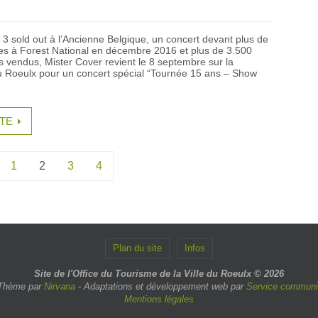
7
t 3 sold out à l’Ancienne Belgique, un concert devant plus de
s à Forest National en décembre 2016 et plus de 3.500
 vendus, Mister Cover revient le 8 septembre sur la
 Roeulx pour un concert spécial “Tournée 15 ans – Show
ITE
1
2
3
4
Plan du site
Infos
Site de l'Office du Tourisme de la Ville du Roeulx © 2026
Thème par
Nirvana
- Adaptations et développement web par
Service communic
Mentions légales