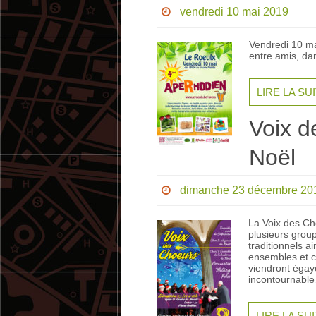
vendredi 10 mai 2019
Vendredi 10 ma
entre amis, da
LIRE LA SU
Voix d
Noël
dimanche 23 décembre 20
La Voix des Ch
plusieurs grou
traditionnels a
ensembles et c
viendront égay
incontournabl
LIRE LA SU