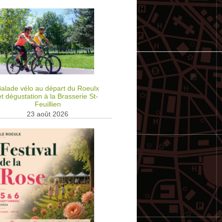
alade vélo au départ du Roeulx
et dégustation à la Brasserie St-
Feuillien
23 août 2026