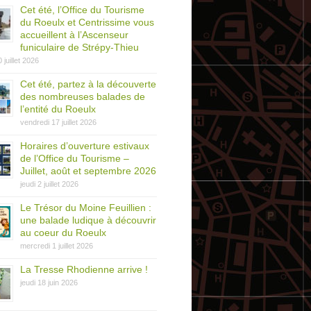
Cet été, l’Office du Tourisme
du Roeulx et Centrissime vous
accueillent à l’Ascenseur
funiculaire de Strépy-Thieu
0 juillet 2026
Cet été, partez à la découverte
des nombreuses balades de
l’entité du Roeulx
vendredi 17 juillet 2026
Horaires d’ouverture estivaux
de l’Office du Tourisme –
Juillet, août et septembre 2026
jeudi 2 juillet 2026
Le Trésor du Moine Feuillien :
une balade ludique à découvrir
au coeur du Roeulx
mercredi 1 juillet 2026
La Tresse Rhodienne arrive !
jeudi 18 juin 2026