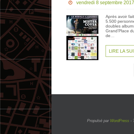
vendredi 8 septembre 201
Après avoir fai
5.500 personne
doubles albums
Grand’Place du
de…
LIRE LA SU
Propulsé par
WordPress
- 