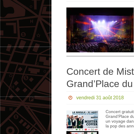
Concert de Mist
Grand’Place du
vendredi 31 août 2018
Concert gratui
Grand’Place du
un voyage dans 
la pop des ann