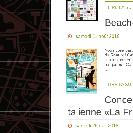
LIRE LA SU
Beach-
samedi 11 août 2018
Nous voilà part
du Roeulx ! Ce
lieu les samedi
par joueur. Cet
…
LIRE LA SU
Concer
italienne «La F
samedi 26 mai 2018