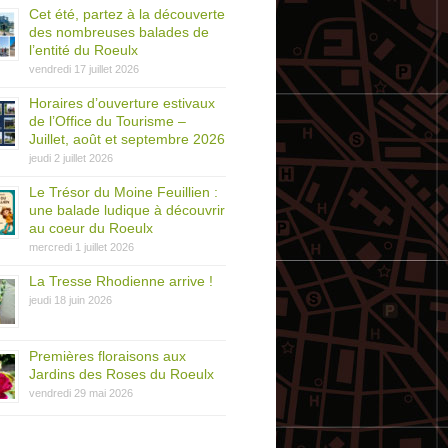
Cet été, partez à la découverte
des nombreuses balades de
l’entité du Roeulx
vendredi 17 juillet 2026
Horaires d’ouverture estivaux
de l’Office du Tourisme –
Juillet, août et septembre 2026
jeudi 2 juillet 2026
Le Trésor du Moine Feuillien :
une balade ludique à découvrir
au coeur du Roeulx
mercredi 1 juillet 2026
La Tresse Rhodienne arrive !
jeudi 18 juin 2026
Premières floraisons aux
Jardins des Roses du Roeulx
vendredi 29 mai 2026