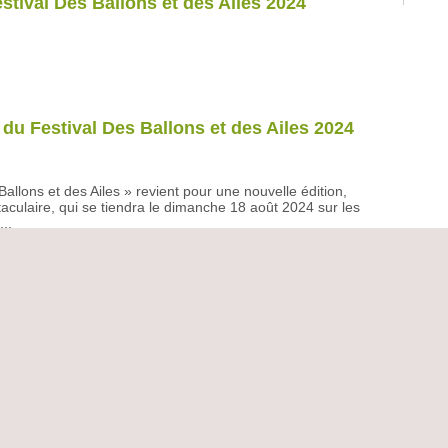
stival Des Ballons et des Ailes 2024
 du Festival Des Ballons et des Ailes 2024
Ballons et des Ailes » revient pour une nouvelle édition,
aculaire, qui se tiendra le dimanche 18 août 2024 sur les
...
verture de l’Office du Tourisme durant les
té 2024
 pour la Balade gourmande et culturelle ce