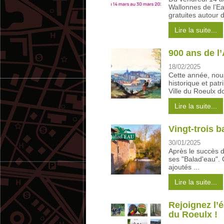
Wallonnes de l’Ea
gratuites autour d
Lire la suite...
900 ans de l’
18/02/2025
Cette année, nous
historique et pat
Ville du Roeulx do
Lire la suite...
Vingt-trois b
30/01/2025
Après le succès d
ses "Balad'eau". 
ajoutés ...
Lire la suite...
Rejoignez l’
du Roeulx !