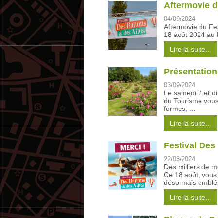
Aftermovie d
04/09/2024
Aftermovie du Fes
18 août 2024 au R
Lire la suite...
Présentation
03/09/2024
Le samedi 7 et di
du Tourisme vous 
formes, ...
Lire la suite...
Festival Des 
22/08/2024
Des milliers de m
Ce 18 août, vous
désormais emblém
Lire la suite...