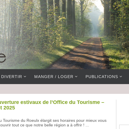
 DIVERTIR
MANGER / LOGER
PUBLICATIONS
uverture estivaux de l’Office du Tourisme –
ût 2025
 du Tourisme du Roeulx élargit ses horaires pour mieux vous
uvrir tout ce que notre belle région a à offrir ! ...