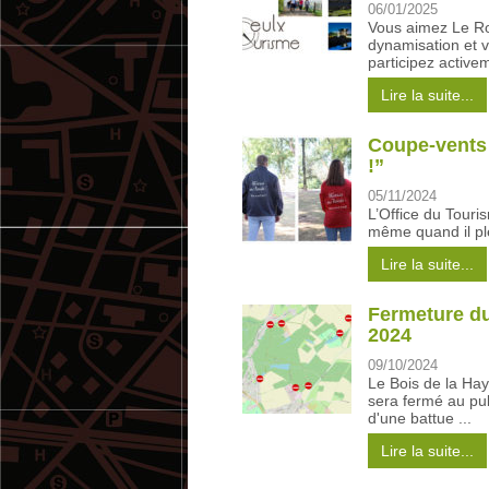
06/01/2025
Vous aimez Le Roe
dynamisation et v
participez activem
Lire la suite...
Coupe-vents
!”
05/11/2024
L’Office du Tour
même quand il pleu
Lire la suite...
Fermeture du
2024
09/10/2024
Le Bois de la Hay
sera fermé au pub
d'une battue ...
Lire la suite...