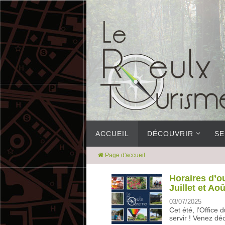
ACCUEIL
DÉCOUVRIR
SE
Page d'accueil
Horaires d’o
Juillet et Ao
03/07/2025
Cet été, l’Office
servir ! Venez déco