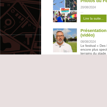
Photos du Fe
20/08/2024
...
Lire la suite...
Présentation
(vidéo)
08/08/2024
Le festival « Des 
encore plus spect
terrains du stade 
Lire la suite...
Horaire d’ou
vacances d’é
03/07/2024
...
Lire la suite...
Grand succès