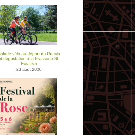
alade vélo au départ du Roeulx
et dégustation à la Brasserie St-
Feuillien
23 août 2026