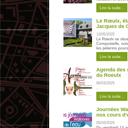
Lire la suite...
Le Rœulx, ét
Jacques de 
13/05/2025
Le Rœulx se situ
Compostelle, nota
les pèlerins pours
Lire la suite...
Agenda des s
du Roeulx
06/03/2025
...
Lire la suite...
Journées Wal
nos cours d’
05/03/2025
Du vendredi 14 a