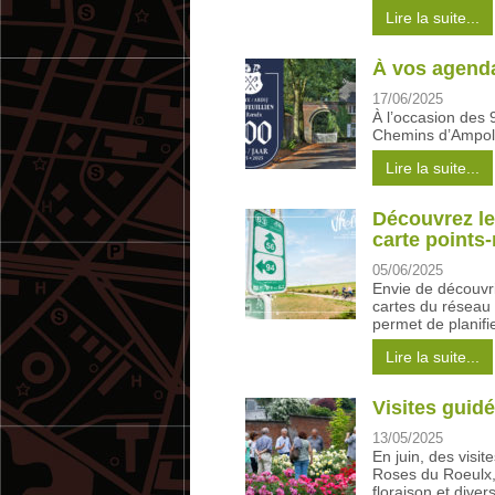
Lire la suite...
À vos agenda
17/06/2025
À l’occasion des 
Chemins d’Ampolli
Lire la suite...
Découvrez le
carte point
05/06/2025
Envie de découvri
cartes du réseau 
permet de planifie
Lire la suite...
Visites guidé
13/05/2025
En juin, des visi
Roses du Roeulx, 
floraison et diver