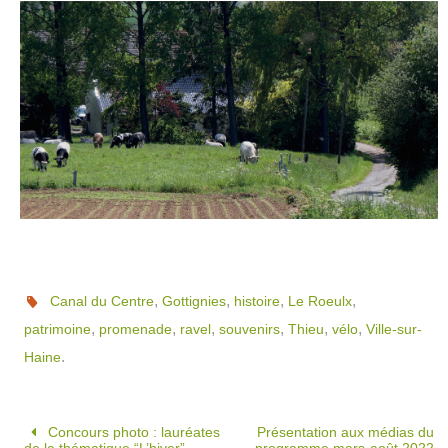
,
,
,
,
Canal du Centre
Gottignies
histoire
Le Roeulx
,
,
,
,
,
,
patrimoine
promenade
ravel
souvenirs
Thieu
vélo
Ville-sur-
.
Haine
Concours photo : lauréates
Présentation aux médias du