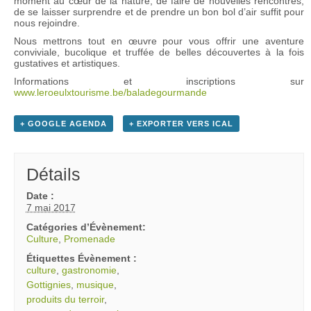
moment au cœur de la nature, de faire de nouvelles rencontres,
de se laisser surprendre et de prendre un bon bol d’air suffit pour
nous rejoindre.
Nous mettrons tout en œuvre pour vous offrir une aventure
conviviale, bucolique et truffée de belles découvertes à la fois
gustatives et artistiques.
Informations et inscriptions sur
www.leroeulxtourisme.be/baladegourmande
+ GOOGLE AGENDA
+ EXPORTER VERS ICAL
Détails
Date :
7 mai 2017
Catégories d’Évènement:
Culture
,
Promenade
Étiquettes Évènement :
culture
,
gastronomie
,
Gottignies
,
musique
,
produits du terroir
,