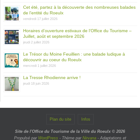
Cet été, partez à la découverte des nombreuses balades
de l’entité du Roeulx
vendredi 17 juillet 2026
Horaires d’ouverture estivaux de l’Office du Tourisme –
Juillet, août et septembre 2026
jeudi 2 juillet 2026
Le Trésor du Moine Feuillien : une balade ludique à
découvrir au coeur du Roeulx
mercredi 1 juillet 2026
La Tresse Rhodienne arrive !
jeudi 18 juin 2026
Plan du site
Infos
Site de l'Office du Tourisme de la Ville du Roeulx © 2026
Propulsé par
WordPress
- Thème par
Nirvana
- Adaptations et