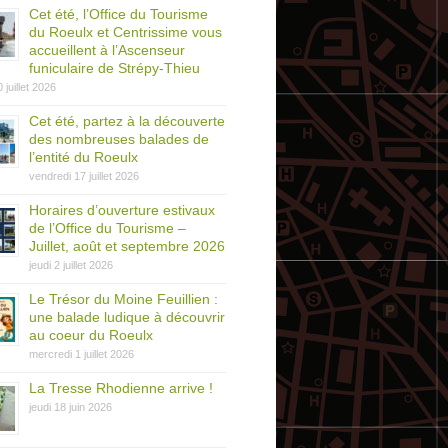
Cet été, l’Office du Tourisme
du Roeulx et Centrissime vous
accueillent à l’Ascenseur
funiculaire de Strépy-Thieu
0 juillet 2026
Cet été, partez à la découverte
des nombreuses balades de
l’entité du Roeulx
vendredi 17 juillet 2026
Horaires d’ouverture estivaux
de l’Office du Tourisme –
Juillet, août et septembre 2026
jeudi 2 juillet 2026
Le Trésor du Moine Feuillien :
une balade ludique à découvrir
au coeur du Roeulx
mercredi 1 juillet 2026
La Tresse Rhodienne arrive !
jeudi 18 juin 2026