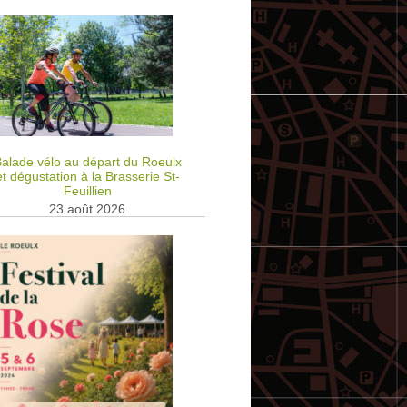
alade vélo au départ du Roeulx
et dégustation à la Brasserie St-
Feuillien
23 août 2026