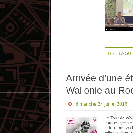
…
LIRE LA SU
Arrivée d’une 
Wallonie au Ro
dimanche 24 juillet 2016
Le Tour de Wal
course cycliste
le territoire w
Ville du Roeul