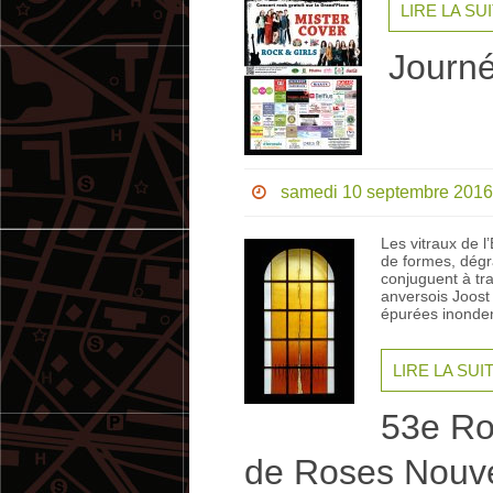
LIRE LA SU
Journé
samedi 10 septembre 2016
Les vitraux de l
de formes, dégra
conjuguent à tra
anversois Joost
épurées inonden
LIRE LA SUI
53e Ro
de Roses Nouve