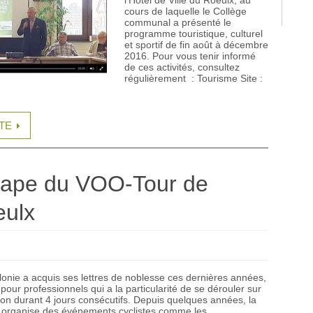
l’Hôtel de Ville du Roeulx, au
cours de laquelle le Collège
communal a présenté le
programme touristique, culturel
et sportif de fin août à décembre
2016. Pour vous tenir informé
de ces activités, consultez
régulièrement : Tourisme Site :
ITE
étape du VOO-Tour de
eulx
lonie a acquis ses lettres de noblesse ces dernières années,
 pour professionnels qui a la particularité de se dérouler sur
allon durant 4 jours consécutifs. Depuis quelques années, la
x organise des événements cyclistes comme les