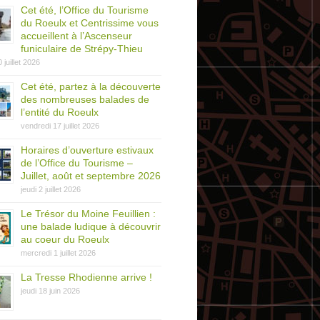
Cet été, l’Office du Tourisme
du Roeulx et Centrissime vous
accueillent à l’Ascenseur
funiculaire de Strépy-Thieu
0 juillet 2026
Cet été, partez à la découverte
des nombreuses balades de
l’entité du Roeulx
vendredi 17 juillet 2026
Horaires d’ouverture estivaux
de l’Office du Tourisme –
Juillet, août et septembre 2026
jeudi 2 juillet 2026
Le Trésor du Moine Feuillien :
une balade ludique à découvrir
au coeur du Roeulx
mercredi 1 juillet 2026
La Tresse Rhodienne arrive !
jeudi 18 juin 2026