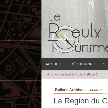
ACCUEIL
DÉCOUVRIR
SE
Articles balisés "culture"
(Page 6)
Balises Archives :
culture
La Région du Ce