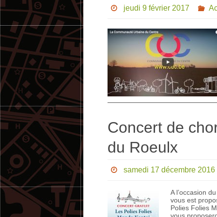
jeudi 9 février 2017
Ac
Concert de cho
du Roeulx
samedi 17 décembre 2016
A l’occasion d
vous est propo
Polies Folies 
vous proposero