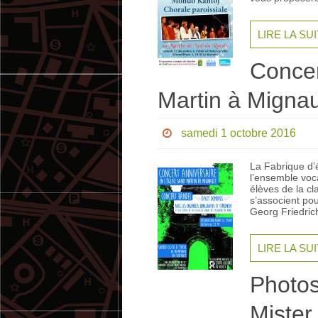
LIRE LA SU
Concer
Martin à Mignau
samedi 1 octobre 2016
La Fabrique d’é
l’ensemble voca
élèves de la c
s’associent po
Georg Friedri
LIRE LA SU
Photos
Mister