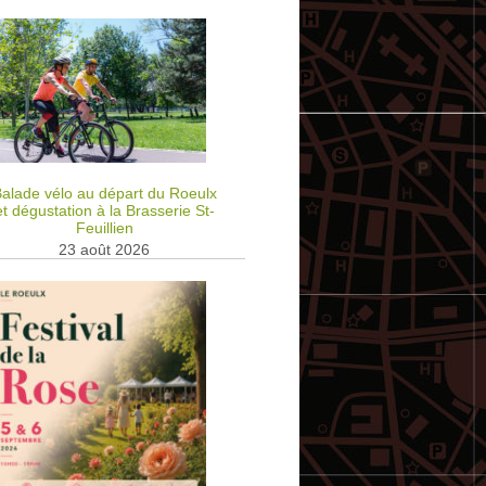
alade vélo au départ du Roeulx
et dégustation à la Brasserie St-
Feuillien
23 août 2026