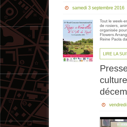
samedi 3 septembre 2016
Tout le week-e
de rosiers, ani
organisée pour
Flowers Arrang
Reine Paola da
LIRE LA SU
Presse
culture
décem
vendredi