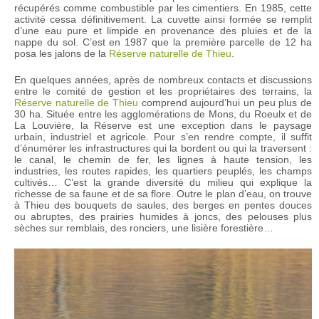
récupérés comme combustible par les cimentiers. En 1985, cette
activité cessa définitivement. La cuvette ainsi formée se remplit
d’une eau pure et limpide en provenance des pluies et de la
nappe du sol. C’est en 1987 que la première parcelle de 12 ha
posa les jalons de la
Réserve naturelle de Thieu
.
En quelques années, après de nombreux contacts et discussions
entre le comité de gestion et les propriétaires des terrains, la
Réserve naturelle de Thieu
comprend aujourd’hui un peu plus de
30 ha. Située entre les agglomérations de Mons, du Roeulx et de
La Louvière, la Réserve est une exception dans le paysage
urbain, industriel et agricole. Pour s’en rendre compte, il suffit
d’énumérer les infrastructures qui la bordent ou qui la traversent :
le canal, le chemin de fer, les lignes à haute tension, les
industries, les routes rapides, les quartiers peuplés, les champs
cultivés… C’est la grande diversité du milieu qui explique la
richesse de sa faune et de sa flore. Outre le plan d’eau, on trouve
à Thieu des bouquets de saules, des berges en pentes douces
ou abruptes, des prairies humides à joncs, des pelouses plus
sèches sur remblais, des ronciers, une lisière forestière…