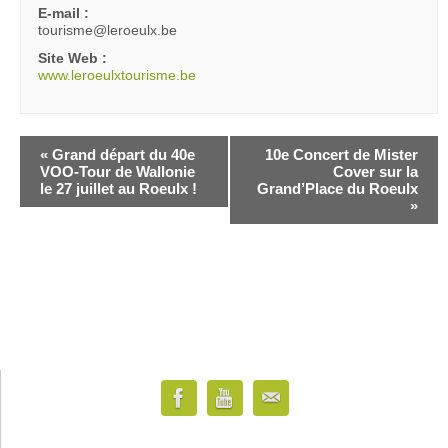
E-mail :
tourisme@leroeulx.be
Site Web :
www.leroeulxtourisme.be
«
Grand départ du 40e
10e Concert de Mister
VOO-Tour de Wallonie
Cover sur la
le 27 juillet au Roeulx !
Grand’Place du Roeulx
»