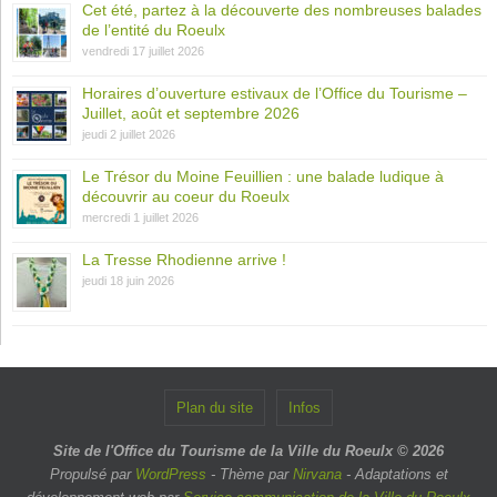
Cet été, partez à la découverte des nombreuses balades
de l’entité du Roeulx
vendredi 17 juillet 2026
Horaires d’ouverture estivaux de l’Office du Tourisme –
Juillet, août et septembre 2026
jeudi 2 juillet 2026
Le Trésor du Moine Feuillien : une balade ludique à
découvrir au coeur du Roeulx
mercredi 1 juillet 2026
La Tresse Rhodienne arrive !
jeudi 18 juin 2026
Plan du site
Infos
Site de l'Office du Tourisme de la Ville du Roeulx © 2026
Propulsé par
WordPress
- Thème par
Nirvana
- Adaptations et