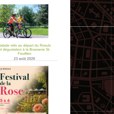
alade vélo au départ du Roeulx
et dégustation à la Brasserie St-
Feuillien
23 août 2026