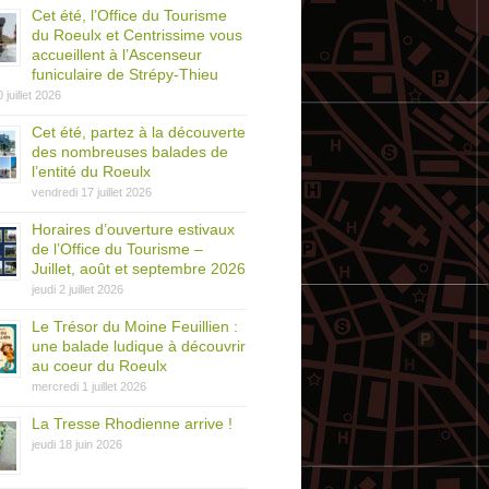
Cet été, l’Office du Tourisme
du Roeulx et Centrissime vous
accueillent à l’Ascenseur
funiculaire de Strépy-Thieu
0 juillet 2026
Cet été, partez à la découverte
des nombreuses balades de
l’entité du Roeulx
vendredi 17 juillet 2026
Horaires d’ouverture estivaux
de l’Office du Tourisme –
Juillet, août et septembre 2026
jeudi 2 juillet 2026
Le Trésor du Moine Feuillien :
une balade ludique à découvrir
au coeur du Roeulx
mercredi 1 juillet 2026
La Tresse Rhodienne arrive !
jeudi 18 juin 2026