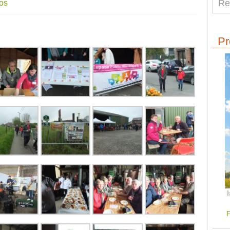
os
Pr
F