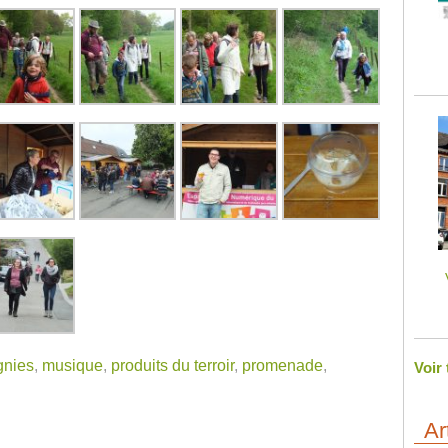
gnies
,
musique
,
produits du terroir
,
promenade
,
Voir
Ar