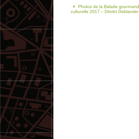
Photos de la Balade gourmand
culturelle 2017 – Dimitri Deblander