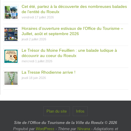
Cet été, partez à la découverte des nombreuses balades
de l’entité du Roeulx
vendredi 17 juillet 2026
Horaires d’ouverture estivaux de l’Office du Tourisme –
Juillet, août et septembre 2026
jeudi 2 juillet 2026
Le Trésor du Moine Feuillien : une balade ludique à
découvrir au coeur du Roeulx
mercredi 1 juillet 2026
La Tresse Rhodienne arrive !
jeudi 18 juin 2026
Plan du site
Infos
Site de l'Office du Tourisme de la Ville du Roeulx © 2026
Propulsé par
WordPress
- Thème par
Nirvana
- Adaptations et